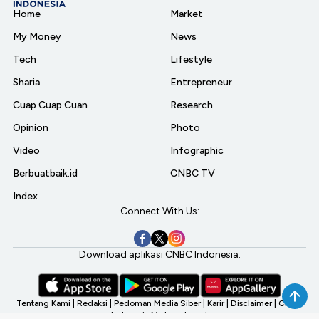
Home
Market
My Money
News
Tech
Lifestyle
Sharia
Entrepreneur
Cuap Cuap Cuan
Research
Opinion
Photo
Video
Infographic
Berbuatbaik.id
CNBC TV
Index
Connect With Us:
Download aplikasi CNBC Indonesia:
Tentang Kami
|
Redaksi
|
Pedoman Media Siber
|
Karir
|
Disclaimer
|
CNBC
Indonesia My Investment