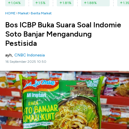
1.04
%
1.5
%
1.81
%
1.88
%
1.3
HOME
Market
Berita Market
Bos ICBP Buka Suara Soal Indomie
Soto Banjar Mengandung
Pestisida
ayh,
CNBC Indonesia
16 September 2025 10:50