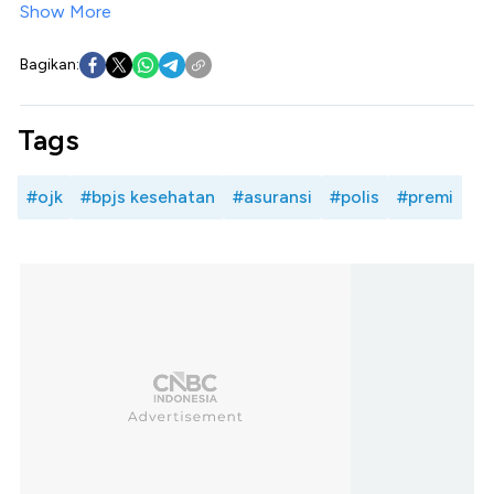
Show More
Bagikan:
Tags
#ojk
#bpjs kesehatan
#asuransi
#polis
#premi