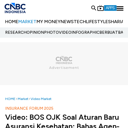
APPS
HOME
MARKET
MY MONEY
NEWS
TECH
LIFESTYLE
SHARIA
E
RESEARCH
OPINION
PHOTO
VIDEO
INFOGRAPHIC
BERBUATBAIK.
HOME
Market
Video Market
INSURANCE FORUM 2025
Video: BOS OJK Soal Aturan Baru
Asuransi Kesehatan: Bahas Agen-