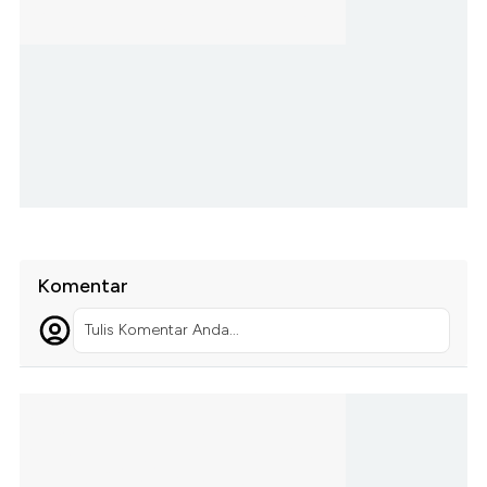
Komentar
Tulis Komentar Anda...