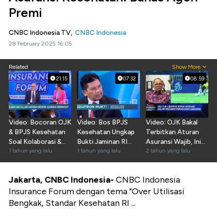
Premi
CNBC Indonesia TV,
CNBC Indonesia
28 February 2025 16:05
Related
Show More
21:15
07:32
08:59
Video: Bocoran OJK
Video: Bos BPJS
Video: OJK Bakal
& BPJS Kesehatan
Kesehatan Ungkap
Terbitkan Aturan
Soal Kolaborasi &
Bukti Jaminan RI
Asuransi Wajib, Ini
Peran Asuransi
1 tahun yang lalu
Lebih Baik Dari AS
1 tahun yang lalu
Daftarnya!
2 tahun yang lalu
Jakarta, CNBC Indonesia-
CNBC Indonesia
Insurance Forum dengan tema "Over Utilisasi
Bengkak, Standar Kesehatan RI ...