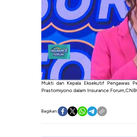
peningkatan kepercayaan masyarakat adala
pengembangan BPJS Kesehatan.
Sementara Kepala Eksekutif Pengawas Pe
Prastomiyono menyebutkan pentingnya a
mencakup kebutuhan penting masyarakat d
OJK mendorong peran BPJS Kesehatan 
masyarakat sekaligus kontribusi asuran
kesehatan.
Selengkapnya simak dialog Syarifah Rahm
Mukti dan Kepala Eksekutif Pengawas Pe
Prastomiyono dalam Insurance Forum,CNBC
Bagikan: