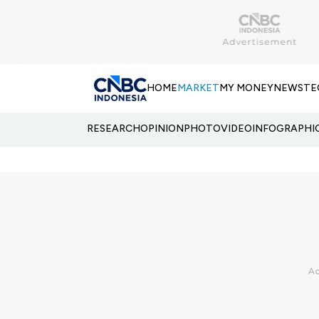
HOME
MARKET
MY MONEY
NEWS
TE
RESEARCH
OPINION
PHOTO
VIDEO
INFOGRAPHI