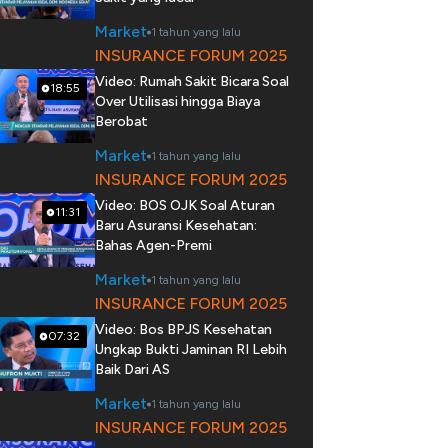
Market
1 tahun yang lalu
INSURANCE FORUM 2025
Video: Rumah Sakit Bicara Soal
18:55
Over Utilisasi hingga Biaya
Berobat
Market
1 tahun yang lalu
INSURANCE FORUM 2025
Video: BOS OJK Soal Aturan
11:31
Baru Asuransi Kesehatan:
Bahas Agen-Premi
Market
1 tahun yang lalu
INSURANCE FORUM 2025
Video: Bos BPJS Kesehatan
07:32
Ungkap Bukti Jaminan RI Lebih
Baik Dari AS
Market
1 tahun yang lalu
INSURANCE FORUM 2025