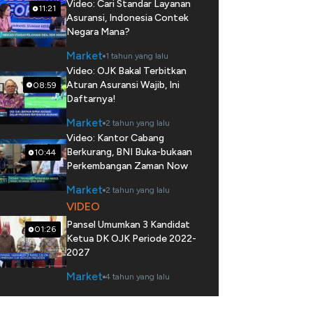
Video: Cari Standar Layanan
11:21
Asuransi, Indonesia Contek
Negara Mana?
Market
1 tahun yang lalu
Video: OJK Bakal Terbitkan
Aturan Asuransi Wajib, Ini
08:59
Daftarnya!
Market
2 tahun yang lalu
Video: Kantor Cabang
Berkurang, BNI Buka-bukaan
10:44
Perkembangan Zaman Now
Market
2 tahun yang lalu
VIDEO
Pansel Umumkan 3 Kandidat
01:26
Ketua DK OJK Periode 2022-
2027
Market
4 tahun yang lalu