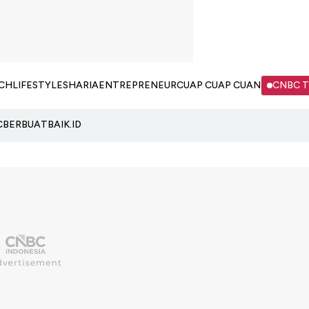
CH
LIFESTYLE
SHARIA
ENTREPRENEUR
CUAP CUAP CUAN
CNBC 
C
BERBUATBAIK.ID