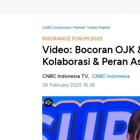
CNBC Indonesia
Market
Video Market
INSURANCE FORUM 2025
Video: Bocoran OJK 
Kolaborasi & Peran A
CNBC Indonesia TV,
CNBC Indonesia
28 February 2025 16:38
Jakarta, CNBC Indonesia-
CNBC Indonesia 
Standar Kesehatan RI Jadi Sorotan" yang ak
asuransi demi kesehatan nasional hingga hara
industri asuransi
Direktur Utama BPJS Kesehatan, Ali Ghu