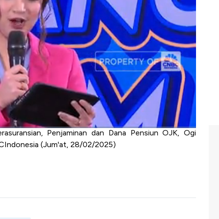
h tantangan dalam industri asuransi RI termasuk dalam
rasuransian, Penjaminan dan Dana Pensiun OJK, Ogi
suransi kesehatan dalam industri asuransi karena
alam memenuhi layanan pembiayaan kesehatan.
sebagai badan penjamin sosial layanan kesehatan
si swasta untuk melengkapi cakupan layanan jaminan
a dengan Direktur Utama BPJS Kesehatan, Ali Ghufron
rasuransian, Penjaminan dan Dana Pensiun OJK, Ogi
Indonesia (Jum'at, 28/02/2025)