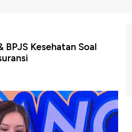
& BPJS Kesehatan Soal
suransi
Insurance Forum dengan tema "Over Utilisasi Bengkak,
an mengupas tuntas terkait standar pelayanan ideal
pan industri di tengah fenomena over utilisasi di
fron Mukti dalam Insurance Forum 2025 menyebutkan