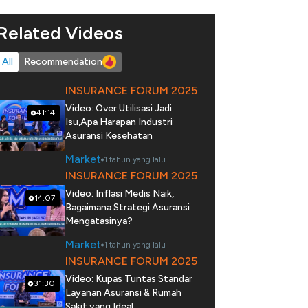
Related Videos
All
Recommendation
INSURANCE FORUM 2025
Video: Over Utilisasi Jadi
41:14
Isu,Apa Harapan Industri
Asuransi Kesehatan
Market
1 tahun yang lalu
INSURANCE FORUM 2025
Video: Inflasi Medis Naik,
14:07
Bagaimana Strategi Asuransi
Mengatasinya?
Market
1 tahun yang lalu
INSURANCE FORUM 2025
Video: Kupas Tuntas Standar
31:30
Layanan Asuransi & Rumah
Sakit yang Ideal