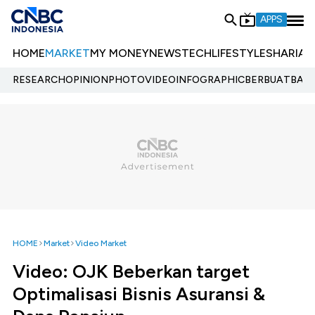
APPS
HOME
MARKET
MY MONEY
NEWS
TECH
LIFESTYLE
SHARIA
E
RESEARCH
OPINION
PHOTO
VIDEO
INFOGRAPHIC
BERBUATBAIK.
HOME
Market
Video Market
Video: OJK Beberkan target
Optimalisasi Bisnis Asuransi &