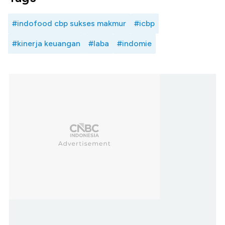
#indofood cbp sukses makmur
#icbp
#kinerja keuangan
#laba
#indomie