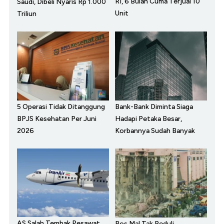
RI, 6 Bulan Cuma Terjual 10
Saudi, Dibeli Nyaris Rp 1.000
Unit
Triliun
5 Operasi Tidak Ditanggung
Bank-Bank Diminta Siaga
BPJS Kesehatan Per Juni
Hadapi Petaka Besar,
2026
Korbannya Sudah Banyak
AS Salah Tembak Pesawat
Bos Mal Tak Peduli