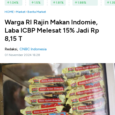
1.04
%
1.5
%
1.81
%
1.88
%
1.3
HOME
Market
Berita Market
Warga RI Rajin Makan Indomie,
Laba ICBP Melesat 15% Jadi Rp
8,15 T
Redaksi,
CNBC Indonesia
01 November 2024 16:28