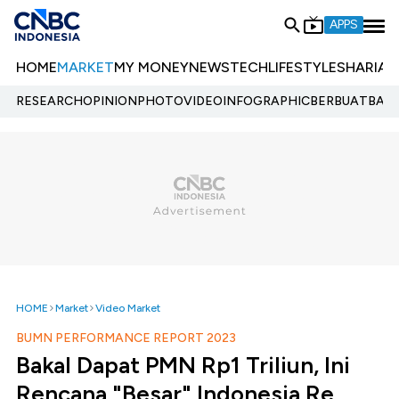
APPS
HOME
MARKET
MY MONEY
NEWS
TECH
LIFESTYLE
SHARIA
E
RESEARCH
OPINION
PHOTO
VIDEO
INFOGRAPHIC
BERBUATBAIK.
HOME
Market
Video Market
BUMN PERFORMANCE REPORT 2023
Bakal Dapat PMN Rp1 Triliun, Ini
Rencana "Besar" Indonesia Re