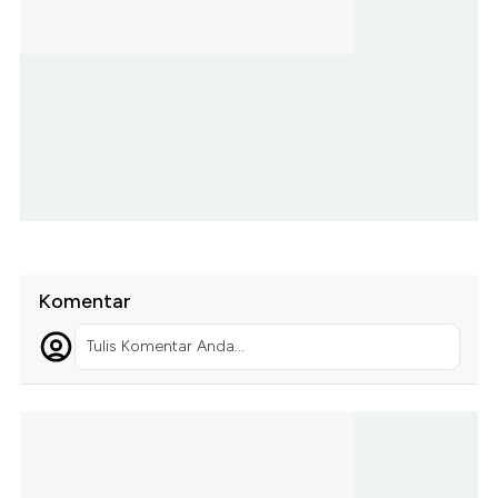
Komentar
Tulis Komentar Anda...