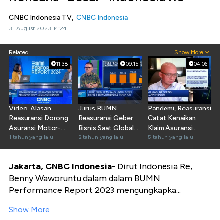
CNBC Indonesia TV,
CNBC Indonesia
31 August 2023 14:24
Related
Show More
11:38
09:15
04:06
Video: Alasan
Jurus BUMN
Pandemi, Reasuransi
Reasuransi Dorong
Reasuransi Geber
Catat Kenaikan
Asuransi Motor-
Bisnis Saat Global
Klaim Asuransi
Mobil Hingga
1 tahun yang lalu
Bergejolak
2 tahun yang lalu
Kesehatan
5 tahun yang lalu
Bencana
Jakarta, CNBC Indonesia-
Dirut Indonesia Re,
Benny Waworuntu dalam dalam BUMN
Performance Report 2023 mengungkapka...
Show More