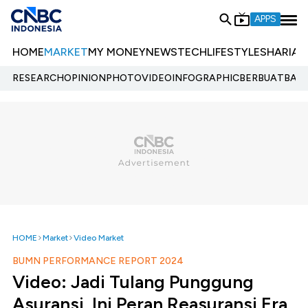
APPS
HOME
MARKET
MY MONEY
NEWS
TECH
LIFESTYLE
SHARIA
E
RESEARCH
OPINION
PHOTO
VIDEO
INFOGRAPHIC
BERBUATBAIK.
HOME
Market
Video Market
BUMN PERFORMANCE REPORT 2024
Video: Jadi Tulang Punggung
Asuransi, Ini Peran Reasuransi Era