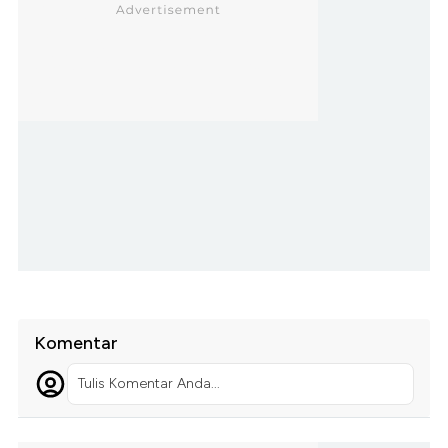
Komentar
Tulis Komentar Anda...