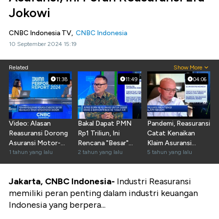
Jokowi
CNBC Indonesia TV,
CNBC Indonesia
10 September 2024 15:19
Related
Show More
11:38
11:49
04:06
Video: Alasan
Bakal Dapat PMN
Pandemi, Reasuransi
Reasuransi Dorong
Rp1 Triliun, Ini
Catat Kenaikan
Asuransi Motor-
Rencana "Besar"
Klaim Asuransi
Mobil Hingga
1 tahun yang lalu
Indonesia Re
2 tahun yang lalu
Kesehatan
5 tahun yang lalu
Bencana
Jakarta, CNBC Indonesia-
Industri Reasuransi
memiliki peran penting dalam industri keuangan
Indonesia yang berpera...