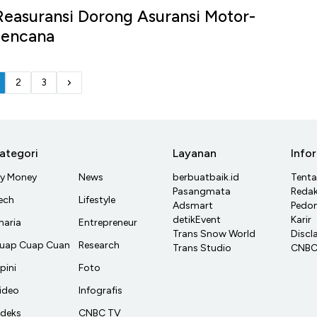
Reasuransi Dorong Asuransi Motor-
Bencana
2
3
ategori
Layanan
Info
y Money
News
berbuatbaik.id
Tent
Pasangmata
Redak
ech
Lifestyle
Adsmart
Pedom
detikEvent
Karir
haria
Entrepreneur
Trans Snow World
Discl
uap Cuap Cuan
Research
Trans Studio
CNBC 
pini
Foto
ideo
Infografis
ndeks
CNBC TV