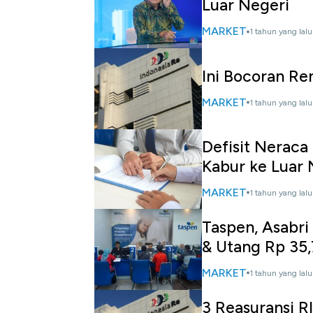
Luar Negeri
MARKET
1 tahun yang lalu
Ini Bocoran R
MARKET
1 tahun yang lalu
Defisit Neraca
Kabur ke Luar 
MARKET
1 tahun yang lalu
Taspen, Asabri
& Utang Rp 35,
MARKET
1 tahun yang lalu
3 Reasuransi RI