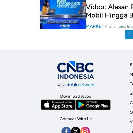
Video: Alasan 
Mobil Hingga 
MARKET
1 tahun yang lalu
1
K
M
T
part of
S
Download Apps
C
O
Connect With Us
V
I