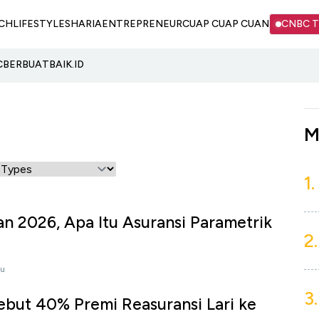
CH
LIFESTYLE
SHARIA
ENTREPRENEUR
CUAP CUAP CUAN
CNBC 
C
BERBUATBAIK.ID
M
1.
an 2026, Apa Itu Asuransi Parametrik
2.
lu
3.
ebut 40% Premi Reasuransi Lari ke