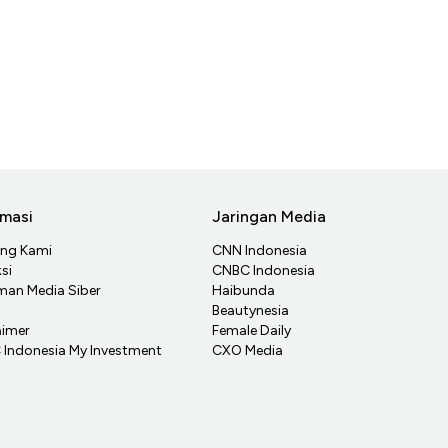
rmasi
Jaringan Media
ang Kami
CNN Indonesia
si
CNBC Indonesia
an Media Siber
Haibunda
Beautynesia
aimer
Female Daily
Indonesia My Investment
CXO Media