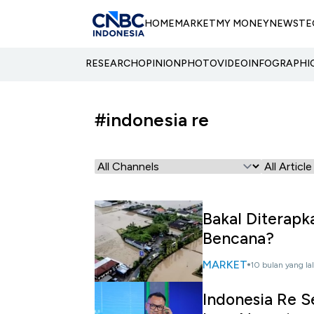
HOME
MARKET
MY MONEY
NEWS
TE
RESEARCH
OPINION
PHOTO
VIDEO
INFOGRAPHI
#indonesia re
Bakal Diterapk
Bencana?
MARKET
10 bulan yang la
Indonesia Re S