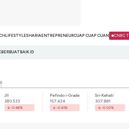
CH
LIFESTYLE
SHARIA
ENTREPRENEUR
CUAP CUAP CUAN
CNBC 
C
BERBUATBAIK.ID
S
JII
Pefindo i-Grade
Sri-Kehati
380.533
157.424
307.881
-0.68
%
-0.41
%
-0.02
%