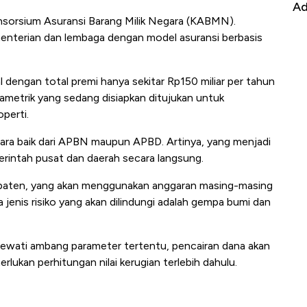
it
RI
Ad
Konsorsium Asuransi Barang Milik Negara (KABMN).
menterian dan lembaga dengan model asuransi berbasis
dengan total premi hanya sekitar Rp150 miliar per tahun
rametrik yang sedang disiapkan ditujukan untuk
operti.
gara baik dari APBN maupun APBD. Artinya, yang menjadi
rintah pusat dan daerah secara langsung.
bupaten, yang akan menggunakan anggaran masing-masing
jenis risiko yang akan dilindungi adalah gempa bumi dan
lewati ambang parameter tertentu, pencairan dana akan
rlukan perhitungan nilai kerugian terlebih dahulu.