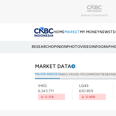
HOME
MARKET
MY MONEY
NEWS
TE
RESEARCH
OPINION
PHOTO
VIDEO
INFOGRAPHI
MARKET DATA
MAJOR INDEXES
INDO-FX
USD-FX
COMMODITIES
BOND
IHSG
LQ45
6,343.711
630.859
-0.12
%
-0.49
%