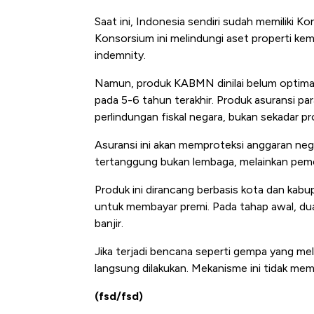
Alas Kaki Tumbuh Double Dig
Saat ini, Indonesia sendiri sudah memiliki 
Konsorsium ini melindungi aset properti ke
indemnity.
Namun, produk KABMN dinilai belum optimal 
pada 5-6 tahun terakhir. Produk asuransi pa
perlindungan fiskal negara, bukan sekadar pr
Asuransi ini akan memproteksi anggaran ne
tertanggung bukan lembaga, melainkan peme
Produk ini dirancang berbasis kota dan ka
untuk membayar premi. Pada tahap awal, dua 
banjir.
Jika terjadi bencana seperti gempa yang me
langsung dilakukan. Mekanisme ini tidak meme
(fsd/fsd)