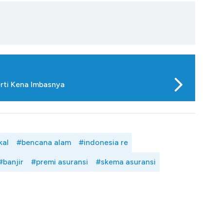
erti Kena Imbasnya
kal
#bencana alam
#indonesia re
#banjir
#premi asuransi
#skema asuransi