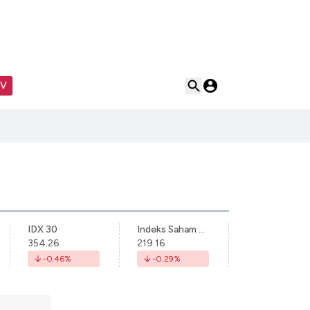
TV
IDX 30
Indeks Saham Syariah Indonesia
354.26
219.16
-0.46
%
-0.29
%