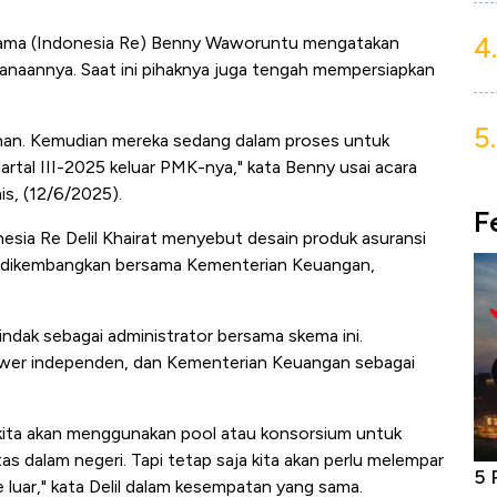
4.
Utama (Indonesia Re) Benny Waworuntu mengatakan
naannya. Saat ini pihaknya juga tengah mempersiapkan
5.
han. Kemudian mereka sedang dalam proses untuk
tal III-2025 keluar PMK-nya," kata Benny usai acara
is, (12/6/2025).
F
nesia Re Delil Khairat menyebut desain produk asuransi
ini dikembangkan bersama Kementerian Keuangan,
ndak sebagai administrator bersama skema ini.
ewer independen, dan Kementerian Keuangan sebagai
? kita akan menggunakan pool atau konsorsium untuk
as dalam negeri. Tapi tetap saja kita akan perlu melempar
niture &
Industri Susu Jadi Bintang Baru Ekonomi
5 
ke luar," kata Delil dalam kesempatan yang sama.