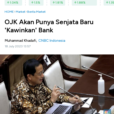
1.04
%
1.5
%
1.81
%
1.88
%
1.3
HOME
Market
Berita Market
OJK Akan Punya Senjata Baru
'Kawinkan' Bank
Muhammad Khadafi,
CNBC Indonesia
18 July 2023 13:57