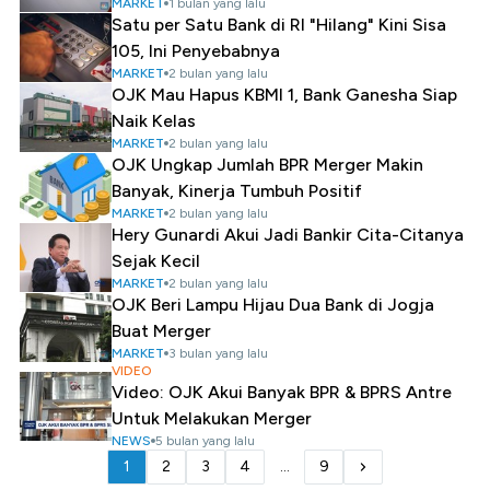
MARKET
1 bulan yang lalu
Satu per Satu Bank di RI "Hilang" Kini Sisa
105, Ini Penyebabnya
MARKET
2 bulan yang lalu
OJK Mau Hapus KBMI 1, Bank Ganesha Siap
Naik Kelas
MARKET
2 bulan yang lalu
OJK Ungkap Jumlah BPR Merger Makin
Banyak, Kinerja Tumbuh Positif
MARKET
2 bulan yang lalu
Hery Gunardi Akui Jadi Bankir Cita-Citanya
Sejak Kecil
MARKET
2 bulan yang lalu
OJK Beri Lampu Hijau Dua Bank di Jogja
Buat Merger
MARKET
3 bulan yang lalu
VIDEO
Video: OJK Akui Banyak BPR & BPRS Antre
Untuk Melakukan Merger
NEWS
5 bulan yang lalu
1
2
3
4
...
9