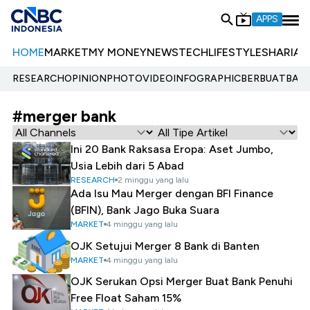
APPS
HOME
MARKET
MY MONEY
NEWS
TECH
LIFESTYLE
SHARIA
E
RESEARCH
OPINION
PHOTO
VIDEO
INFOGRAPHIC
BERBUATBAIK.
#merger bank
Ini 20 Bank Raksasa Eropa: Aset Jumbo,
Usia Lebih dari 5 Abad
RESEARCH
2 minggu yang lalu
Ada Isu Mau Merger dengan BFI Finance
(BFIN), Bank Jago Buka Suara
MARKET
4 minggu yang lalu
OJK Setujui Merger 8 Bank di Banten
MARKET
4 minggu yang lalu
OJK Serukan Opsi Merger Buat Bank Penuhi
Free Float Saham 15%