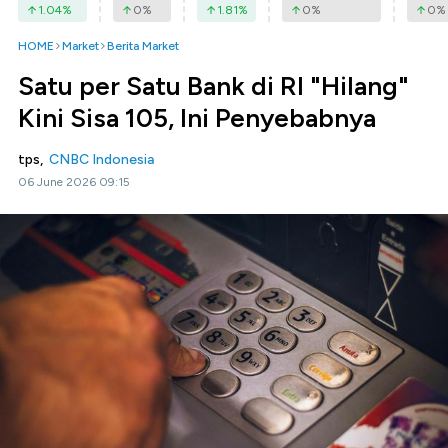
1.04
%
0
%
1.81
%
0
%
0
%
HOME
Market
Berita Market
Satu per Satu Bank di RI "Hilang"
Kini Sisa 105, Ini Penyebabnya
tps,
CNBC Indonesia
06 June 2026 09:15