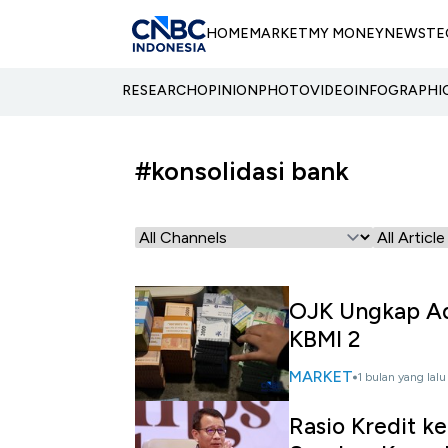
HOME
MARKET
MY MONEY
NEWS
TE
RESEARCH
OPINION
PHOTO
VIDEO
INFOGRAPHI
#konsolidasi bank
OJK Ungkap Ad
KBMI 2
MARKET
1 bulan yang lalu
Rasio Kredit k