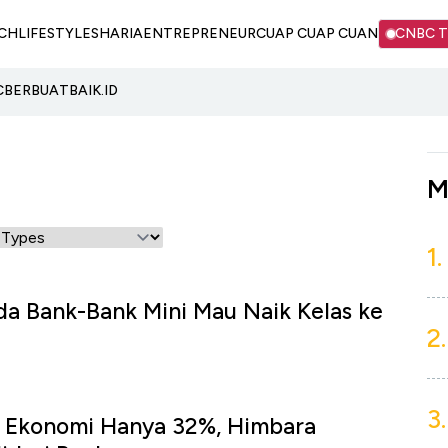
CH
LIFESTYLE
SHARIA
ENTREPRENEUR
CUAP CUAP CUAN
CNBC 
C
BERBUATBAIK.ID
M
1.
a Bank-Bank Mini Mau Naik Kelas ke
2.
3.
e Ekonomi Hanya 32%, Himbara