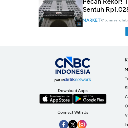
Pecah Rekor! T
Sentuh Rp1.028
MARKET
7 bulan yang lalu
K
M
T
part of
S
Download Apps
C
O
Connect With Us
V
I