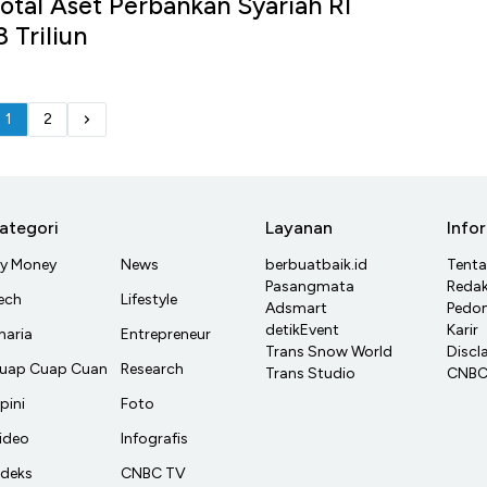
otal Aset Perbankan Syariah RI
 Triliun
1
2
ategori
Layanan
Info
y Money
News
berbuatbaik.id
Tent
Pasangmata
Redak
ech
Lifestyle
Adsmart
Pedom
detikEvent
Karir
haria
Entrepreneur
Trans Snow World
Discl
uap Cuap Cuan
Research
Trans Studio
CNBC 
pini
Foto
ideo
Infografis
ndeks
CNBC TV