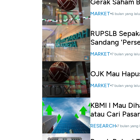
Gerak Saham Ba
MARKET
6 bulan yang lalu
RUPSLB Sepakat
Sandang 'Perse
MARKET
7 bulan yang lalu
OJK Mau Hapus 
MARKET
7 bulan yang lalu
KBMI I Mau Dih
atau Cari Pasa
RESEARCH
7 bulan yang 