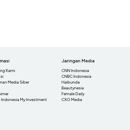
rmasi
Jaringan Media
ang Kami
CNN Indonesia
si
CNBC Indonesia
an Media Siber
Haibunda
Beautynesia
aimer
Female Daily
Indonesia My Investment
CXO Media