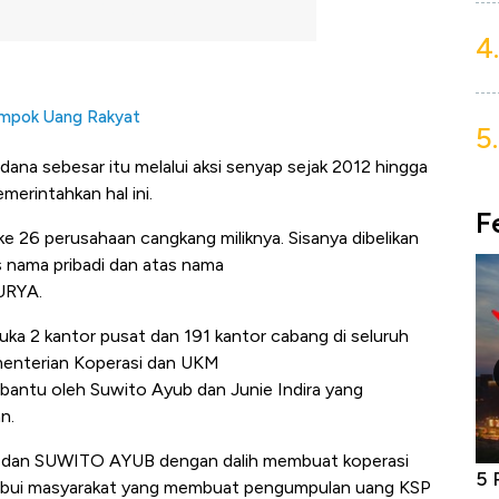
4.
Rampok Uang Rakyat
5.
ana sebesar itu melalui aksi senyap sejak 2012 hingga
erintahkan hal ini.
F
ke 26 perusahaan cangkang miliknya. Sisanya dibelikan
 nama pribadi dan atas nama
SURYA.
ka 2 kantor pusat dan 191 kantor cabang di seluruh
menterian Koperasi dan UKM
 dibantu oleh Suwito Ayub dan Junie Indira yang
n.
dan SUWITO AYUB dengan dalih membuat koperasi
niture &
Industri Susu Jadi Bintang Baru Ekonomi
5 
abui masyarakat yang membuat pengumpulan uang KSP