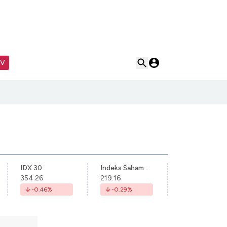
TV
IDX 30
Indeks Saham Syariah Indonesia
354.26
219.16
-0.46
%
-0.29
%