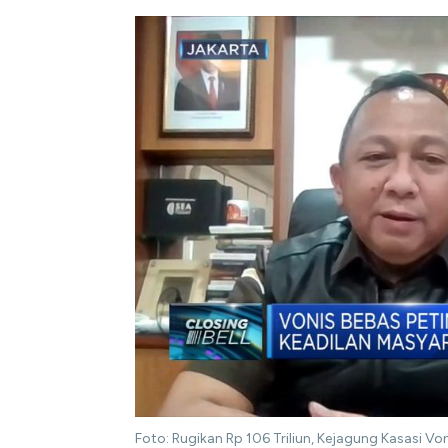
Foto: Rugikan Rp 106 Triliun, Kejagung Kasasi V