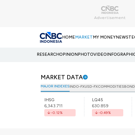
HOME
MARKET
MY MONEY
NEWS
TE
RESEARCH
OPINION
PHOTO
VIDEO
INFOGRAPHI
MARKET DATA
MAJOR INDEXES
INDO-FX
USD-FX
COMMODITIES
BOND
IHSG
LQ45
6,343.711
630.859
-0.12
%
-0.49
%