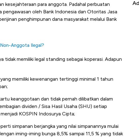
it
RI
Ad
an kesejahteraan para anggota. Padahal perbuatan
ya pengawasan oleh Bank Indonesia dan Otoritas Jasa
perijinan penghimpunan dana masyarakat melalui Bank
 Non-Anggota Ilegal?
 tidak memiliki legal standing sebagai koperasi. Adapun
 yang memiliki kewenangan tertinggi minimal 1 tahun
ban;
 kartu keanggotaan dan tidak pernah dilibatkan dalam
mbagian dividen / Sisa Hasil Usaha (SHU) setiap
 menjadi KOSPIN Indosurya Cipta;
eperti simpanan berjangka yang nilai simpanannya mulai
dengan iming-iming bunga 8,5% sampai 11,5 % yang tidak