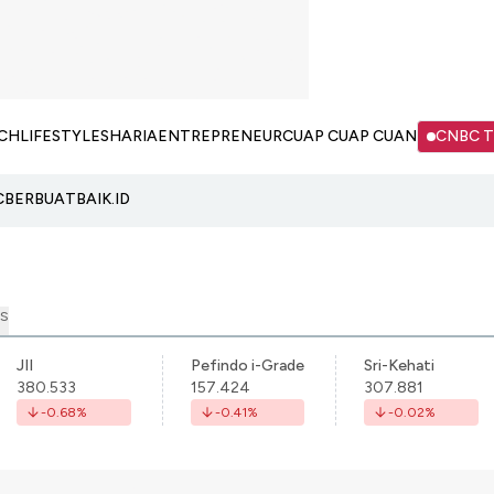
CH
LIFESTYLE
SHARIA
ENTREPRENEUR
CUAP CUAP CUAN
CNBC 
C
BERBUATBAIK.ID
S
JII
Pefindo i-Grade
Sri-Kehati
380.533
157.424
307.881
-0.68
%
-0.41
%
-0.02
%