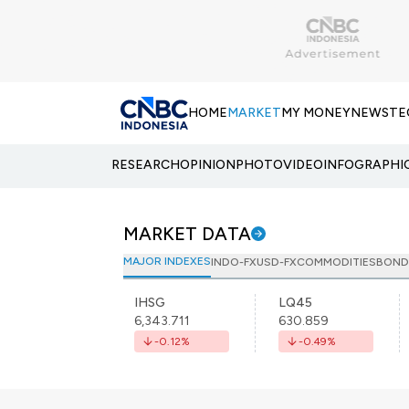
HOME
MARKET
MY MONEY
NEWS
TE
RESEARCH
OPINION
PHOTO
VIDEO
INFOGRAPHI
MARKET DATA
MAJOR INDEXES
INDO-FX
USD-FX
COMMODITIES
BOND
IHSG
LQ45
6,343.711
630.859
-0.12
%
-0.49
%