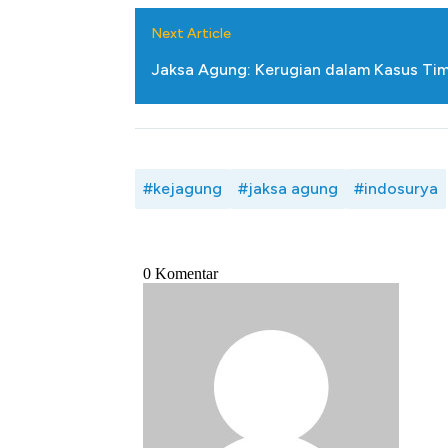
Alas Kaki Tumbuh Double Dig
Next Article
Jaksa Agung: Kerugian dalam Kasus Ti
#kejagung
#jaksa agung
#indosurya