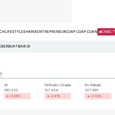
CH
LIFESTYLE
SHARIA
ENTREPRENEUR
CUAP CUAP CUAN
CNBC 
C
BERBUATBAIK.ID
S
JII
Pefindo i-Grade
Sri-Kehati
380.533
157.424
307.881
-0.68
%
-0.41
%
-0.02
%