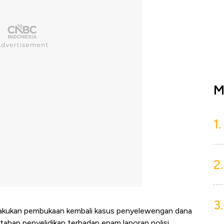
M
1.
2.
3.
melakukan pembukaan kembali kasus penyelewengan dana
tahap penyelidikan terhadap enam laporan polisi.