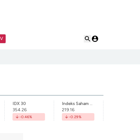
TV
IDX 30
Indeks Saham Syariah Indonesia
354.26
219.16
-0.46
%
-0.29
%