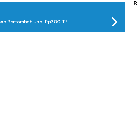
it
RI
Ad
mah Bertambah Jadi Rp300 T!