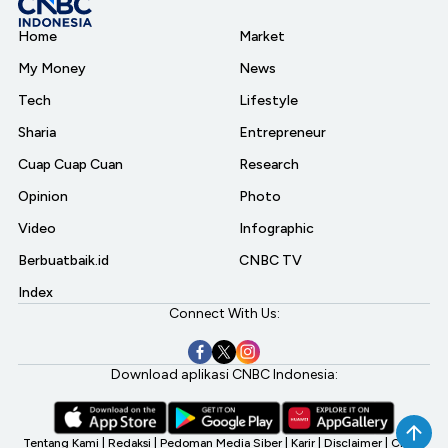
Home
Market
My Money
News
Tech
Lifestyle
Sharia
Entrepreneur
Cuap Cuap Cuan
Research
Opinion
Photo
Video
Infographic
Berbuatbaik.id
CNBC TV
Index
Connect With Us:
Download aplikasi CNBC Indonesia:
Tentang Kami
|
Redaksi
|
Pedoman Media Siber
|
Karir
|
Disclaimer
|
CNBC