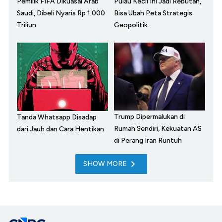
Pemilik FIFA Dikuasai Arab
Pulau Kecil Ini Jadi Rebutan,
Saudi, Dibeli Nyaris Rp 1.000
Bisa Ubah Peta Strategis
Triliun
Geopolitik
Trump Dipermalukan di
Tanda Whatsapp Disadap
Rumah Sendiri, Kekuatan AS
dari Jauh dan Cara Hentikan
di Perang Iran Runtuh
SHOW MORE