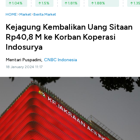
1.04
%
1.5
%
1.81
%
1.88
%
1.3
HOME
Market
Berita Market
Kejagung Kembalikan Uang Sitaan
Rp40,8 M ke Korban Koperasi
Indosurya
Mentari Puspadini,
CNBC Indonesia
18 January 2024 11:17