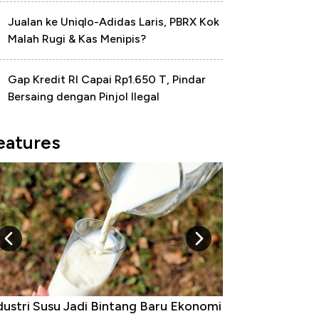
Jualan ke Uniqlo-Adidas Laris, PBRX Kok
Malah Rugi & Kas Menipis?
Gap Kredit RI Capai Rp1.650 T, Pindar
Bersaing dengan Pinjol Ilegal
eatures
dustri Susu Jadi Bintang Baru Ekonomi
5 Raja Ekonomi 