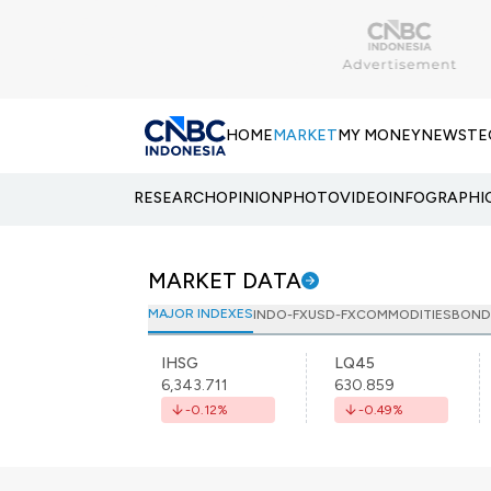
HOME
MARKET
MY MONEY
NEWS
TE
RESEARCH
OPINION
PHOTO
VIDEO
INFOGRAPHI
MARKET DATA
MAJOR INDEXES
INDO-FX
USD-FX
COMMODITIES
BOND
IHSG
LQ45
6,343.711
630.859
-0.12
%
-0.49
%