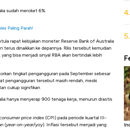
4.
ralia sudah meroket 6%.
les Paling Parah!
5.
notula rapat kebijakan moneter Reserve Bank of Australia
 terus dinaikkan ke depannya. Rilis tersebut kemudian
yang bisa menjadi sinyal RBA akan bertindak lebih
F
elaporkan tingkat pengangguran pada September sebesar
at pengangguran tersebut masih rendah, meski
an cukup signifikan.
ia hanya menyerap 900 tenaga kerja, menurun drastis
consumer
price index
(CPI) pada periode kuartal III-
Bangkit dari Kubur! Bisnis Furniture &
In
n (
year-on-year
/yoy). Inflasi tersebut menjadi yang