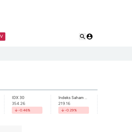
TV
IDX 30
Indeks Saham Syariah Indonesia
354.26
219.16
-0.46
%
-0.29
%