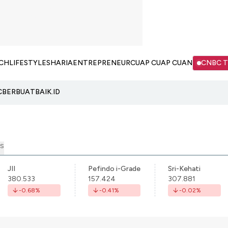
CH
LIFESTYLE
SHARIA
ENTREPRENEUR
CUAP CUAP CUAN
CNBC 
C
BERBUATBAIK.ID
S
JII
Pefindo i-Grade
Sri-Kehati
380.533
157.424
307.881
-0.68
%
-0.41
%
-0.02
%