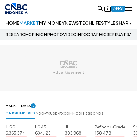
APPS
HOME
MARKET
MY MONEY
NEWS
TECH
LIFESTYLE
SHARIA
E
RESEARCH
OPINION
PHOTO
VIDEO
INFOGRAPHIC
BERBUATBAIK.
MARKET DATA
MAJOR INDEXES
INDO-FX
USD-FX
COMMODITIES
BONDS
IHSG
LQ45
JII
Pefindo i-Grade
Sr
6,365.374
634.125
383.968
158.478
3