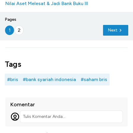
Nilai Aset Melesat & Jadi Bank Buku III
Pages
1
2
Next
Tags
#bris
#bank syariah indonesia
#saham bris
Komentar
Tulis Komentar Anda...