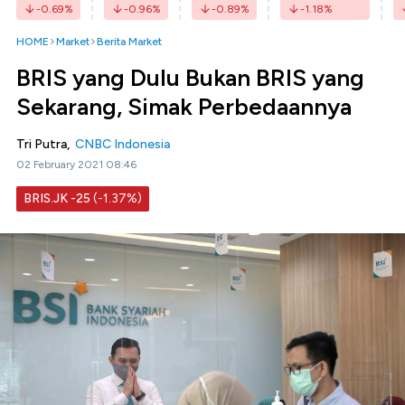
-0.69
%
-0.96
%
-0.89
%
-1.18
%
HOME
Market
Berita Market
BRIS yang Dulu Bukan BRIS yang
Sekarang, Simak Perbedaannya
Tri Putra,
CNBC Indonesia
02 February 2021 08:46
BRIS.JK
-25
(-1.37%)