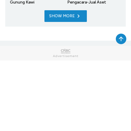
Gunung Kawi
Pengacara-Jual Aset
SHOW MORE
Home
Market
My Money
News
Tech
Lifestyle
Sharia
Entrepreneur
Cuap Cuap Cuan
Research
Opinion
Photo
Video
Infographic
Berbuatbaik.id
CNBC TV