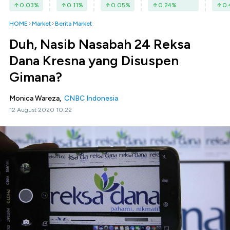
0.03
%
0.11
%
0.05
%
0.24
%
0.
HOME
Market
Berita Market
Duh, Nasib Nasabah 24 Reksa
Dana Kresna yang Disuspen
Gimana?
Monica Wareza,
CNBC Indonesia
12 August 2020 10:22