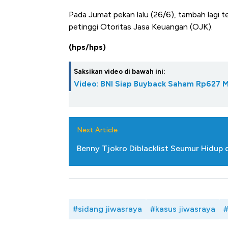
Pada Jumat pekan lalu (26/6), tambah lagi t
petinggi Otoritas Jasa Keuangan (OJK).
(hps/hps)
Saksikan video di bawah ini:
Video: BNI Siap Buyback Saham Rp627 Mi
Next Article
Benny Tjokro Diblacklist Seumur Hidup d
#sidang jiwasraya
#kasus jiwasraya
#