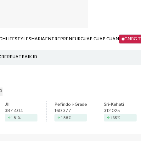
CH
LIFESTYLE
SHARIA
ENTREPRENEUR
CUAP CUAP CUAN
CNBC 
C
BERBUATBAIK.ID
S
JII
Pefindo i-Grade
Sri-Kehati
387.404
160.377
312.025
1.81
%
1.88
%
1.35
%