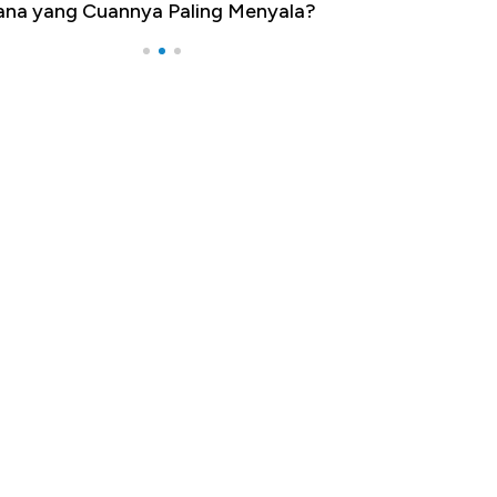
na yang Cuannya Paling Menyala?
Pengangguran Te