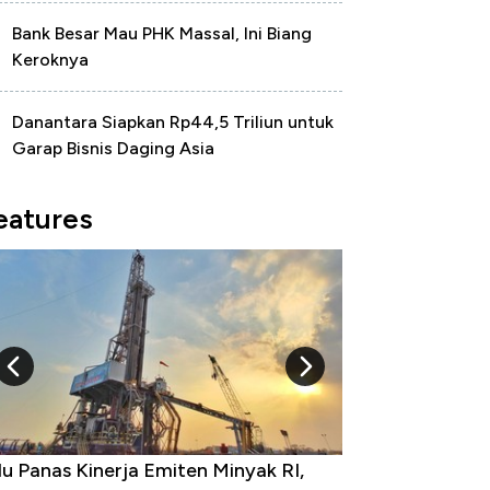
Bank Besar Mau PHK Massal, Ini Biang
Keroknya
Danantara Siapkan Rp44,5 Triliun untuk
Garap Bisnis Daging Asia
eatures
u Panas Kinerja Emiten Minyak RI,
10 Provinsi den