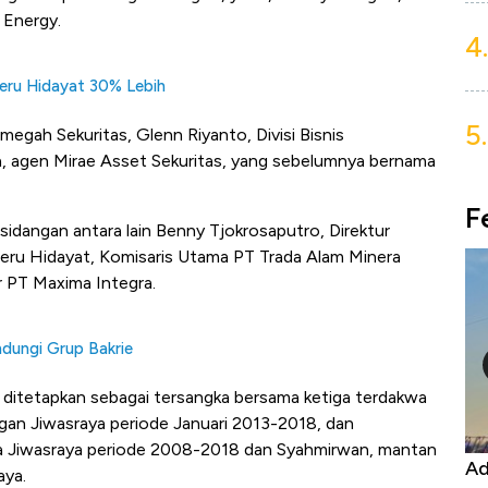
 Energy.
4.
Heru Hidayat 30% Lebih
5.
imegah Sekuritas, Glenn Riyanto, Divisi Bisnis
, agen Mirae Asset Sekuritas, yang sebelumnya bernama
F
sidangan antara lain Benny Tjokrosaputro, Direktur
eru Hidayat, Komisaris Utama PT Trada Alam Minera
 PT Maxima Integra.
dungi Grup Bakrie
 ditetapkan sebagai tersangka bersama ketiga terdakwa
ngan Jiwasraya periode Januari 2013-2018, dan
a Jiwasraya periode 2008-2018 dan Syahmirwan, mantan
Kongo Tutup Keran Ekspor, Harga
Ad
aya.