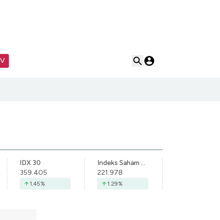
TV
IDX 30
Indeks Saham Syariah Indonesia
359.405
221.978
1.45
%
1.29
%