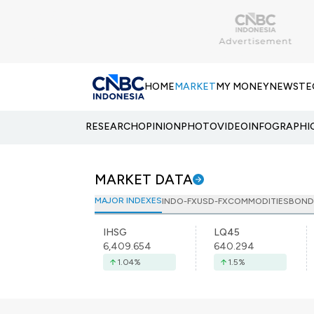
HOME
MARKET
MY MONEY
NEWS
TE
RESEARCH
OPINION
PHOTO
VIDEO
INFOGRAPHI
MARKET DATA
MAJOR INDEXES
INDO-FX
USD-FX
COMMODITIES
BOND
IHSG
LQ45
6,409.654
640.294
1.04
%
1.5
%