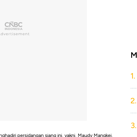
M
1.
2.
3.
nghadiri persidangan siang ini, yakni, Maudy Mangkei,