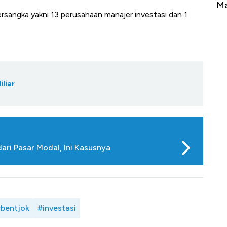
Tembaga Terbang ke Zona Berbahaya
Ma
ersangka yakni 13 perusahaan manajer investasi dan 1
liar
ari Pasar Modal, Ini Kasusnya
bentjok
#investasi