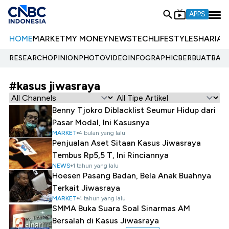
APPS
HOME
MARKET
MY MONEY
NEWS
TECH
LIFESTYLE
SHARIA
E
RESEARCH
OPINION
PHOTO
VIDEO
INFOGRAPHIC
BERBUATBAIK.
#kasus jiwasraya
Benny Tjokro Diblacklist Seumur Hidup dari
Pasar Modal, Ini Kasusnya
MARKET
4 bulan yang lalu
Penjualan Aset Sitaan Kasus Jiwasraya
Tembus Rp5,5 T, Ini Rinciannya
NEWS
1 tahun yang lalu
Hoesen Pasang Badan, Bela Anak Buahnya
Terkait Jiwasraya
MARKET
4 tahun yang lalu
SMMA Buka Suara Soal Sinarmas AM
Bersalah di Kasus Jiwasraya