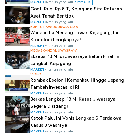
MARKET
4 tahun yang lalu
SMMA.JK
Ganti Rugi Rp 6 T, Kejagung Sita Ratusan
Aset Tanah Bentjok
MARKET
4 tahun yang lalu
BUNTUT KASUS JIWASRAYA
Wanaartha Menang Lawan Kejagung, Ini
Kronologi Lengkapnya!
MARKET
4 tahun yang lalu
MEGASKANDAL JIWASRAYA
Eksepsi 13 MI di Jiwasraya Belum Final, Ini
Langkah Kejagung
MARKET
4 tahun yang lalu
VIDEO
Rombak Eselon I Kemenkeu Hingga Jepang
Tambah Investasi di RI
MARKET
5 tahun yang lalu
Berkas Lengkap, 13 MI Kasus Jiwasraya
Segera Disidang!
MARKET
5 tahun yang lalu
Ketok Palu, Ini Vonis Lengkap 6 Terdakwa
Kasus Jiwasraya
MARKET
5 tahun yang lalu