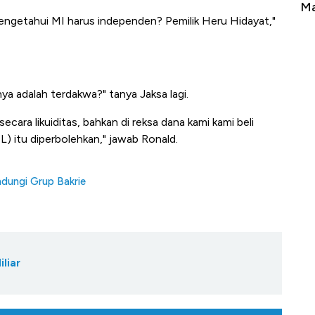
erbahaya
Mana yang Cuannya Paling Menyala?
Pe
engetahui MI harus independen? Pemilik Heru Hidayat,"
a adalah terdakwa?" tanya Jaksa lagi.
ecara likuiditas, bahkan di reksa dana kami kami beli
 itu diperbolehkan," jawab Ronald.
dungi Grup Bakrie
liar