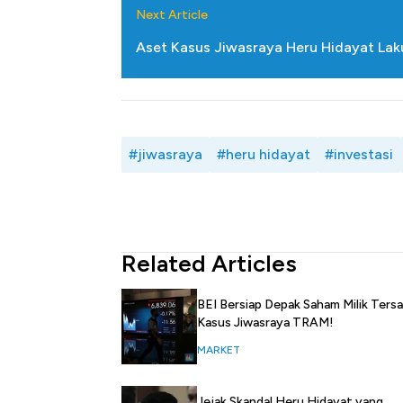
Next Article
Aset Kasus Jiwasraya Heru Hidayat Laku 
#jiwasraya
#heru hidayat
#investasi
Related Articles
BEI Bersiap Depak Saham Milik Ters
Kasus Jiwasraya TRAM!
MARKET
Jejak Skandal Heru Hidayat yang