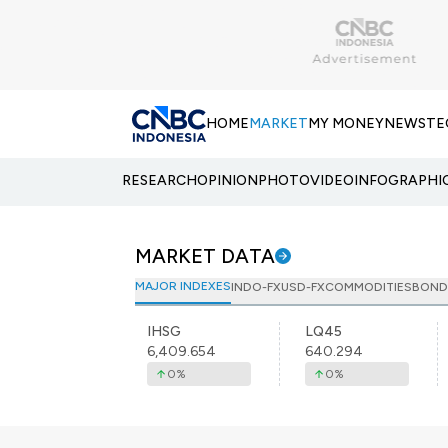
HOME
MARKET
MY MONEY
NEWS
TE
RESEARCH
OPINION
PHOTO
VIDEO
INFOGRAPHI
MARKET DATA
MAJOR INDEXES
INDO-FX
USD-FX
COMMODITIES
BOND
IHSG
LQ45
6,409.654
640.294
0
%
0
%