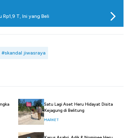
Rp1,9 T, Ini yang Beli
#skandal jiwasraya
angka
Satu Lagi Aset Heru Hidayat Disita
Kejagung di Belitung
MARKET
Kasus Asabri, Adik & Nominee Heru