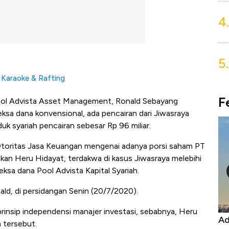
4.
5.
 Karaoke & Rafting
F
ool Advista Asset Management, Ronald Sebayang
ksa dana konvensional, ada pencairan dari Jiwasraya
uk syariah pencairan sebesar Rp 96 miliar.
 Otoritas Jasa Keuangan mengenai adanya porsi saham PT
likan Heru Hidayat, terdakwa di kasus Jiwasraya melebihi
ksa dana Pool Advista Kapital Syariah.
nald, di persidangan Senin (20/7/2020).
prinsip independensi manajer investasi, sebabnya, Heru
Harga
Adu Panas Kinerja Emiten Minyak RI,
10
 tersebut.