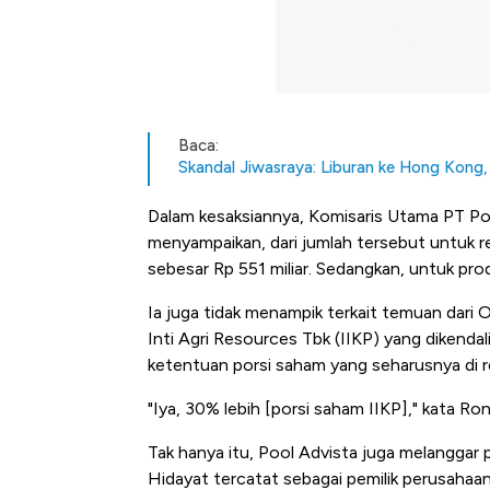
Baca:
Skandal Jiwasraya: Liburan ke Hong Kong,
Dalam kesaksiannya, Komisaris Utama PT P
menyampaikan, dari jumlah tersebut untuk re
sebesar Rp 551 miliar. Sedangkan, untuk prod
Ia juga tidak menampik terkait temuan dari
Inti Agri Resources Tbk (IIKP) yang dikenda
ketentuan porsi saham yang seharusnya di re
"Iya, 30% lebih [porsi saham IIKP]," kata Ro
Tak hanya itu, Pool Advista juga melanggar 
Kongo Tutup Keran Ekspor, 
Hidayat tercatat sebagai pemilik perusahaan