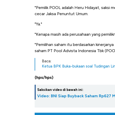
Tembaga Terbang ke Zona B
"Pemilik POOL adalah Heru Hidayat, saksi m
cecar Jaksa Penuntut Umum.
"Ya."
"Kenapa masih ada perusahaan yang pemilikny
"Pemilihan saham itu berdasarkan kinerjanya s
saham PT Pool Advista Indonesia Tbk (POOL)
Baca:
Ketua BPK Buka-bukaan soal Tudingan Lin
(hps/hps)
Saksikan video di bawah ini:
Video: BNI Siap Buyback Saham Rp627 Mi