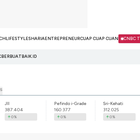
CH
LIFESTYLE
SHARIA
ENTREPRENEUR
CUAP CUAP CUAN
CNBC 
C
BERBUATBAIK.ID
S
JII
Pefindo i-Grade
Sri-Kehati
387.404
160.377
312.025
0
%
0
%
0
%