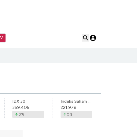
TV
IDX 30
Indeks Saham Syariah Indonesia
359.405
221.978
0
%
0
%