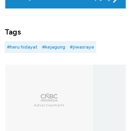
Tags
#heru hidayat
#kejagung
#jiwasraya