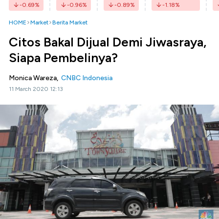
-0.69
%
-0.96
%
-0.89
%
-1.18
%
HOME
Market
Berita Market
Citos Bakal Dijual Demi Jiwasraya,
Siapa Pembelinya?
Monica Wareza,
CNBC Indonesia
11 March 2020 12:13