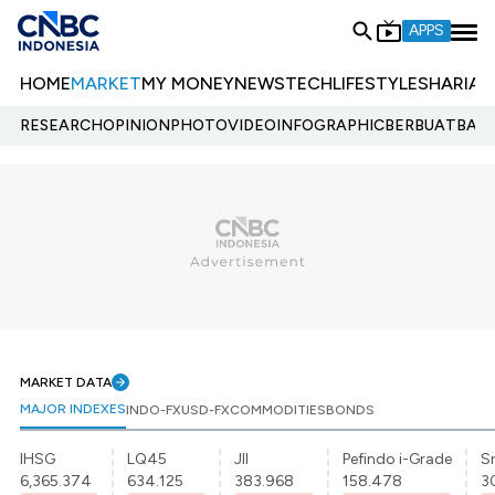
APPS
HOME
MARKET
MY MONEY
NEWS
TECH
LIFESTYLE
SHARIA
E
RESEARCH
OPINION
PHOTO
VIDEO
INFOGRAPHIC
BERBUATBAIK.
MARKET DATA
MAJOR INDEXES
INDO-FX
USD-FX
COMMODITIES
BONDS
IHSG
LQ45
JII
Pefindo i-Grade
Sr
6,365.374
634.125
383.968
158.478
3