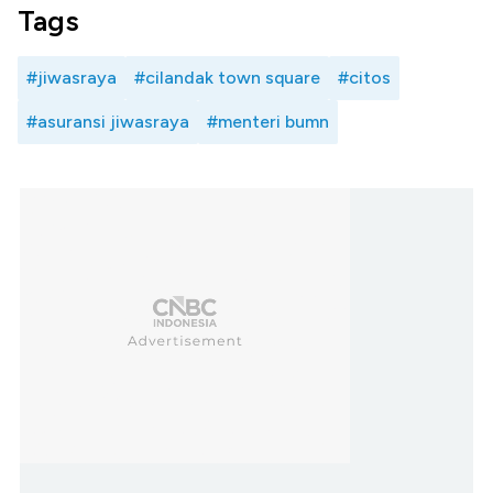
Tags
#jiwasraya
#cilandak town square
#citos
#asuransi jiwasraya
#menteri bumn