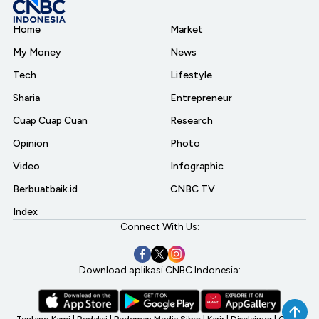
Home
Market
My Money
News
Tech
Lifestyle
Sharia
Entrepreneur
Cuap Cuap Cuan
Research
Opinion
Photo
Video
Infographic
Berbuatbaik.id
CNBC TV
Index
Connect With Us:
Download aplikasi CNBC Indonesia:
Tentang Kami
|
Redaksi
|
Pedoman Media Siber
|
Karir
|
Disclaimer
|
CNBC