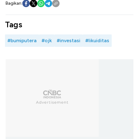
Bagikan:
Tags
#bumiputera
#ojk
#investasi
#likuiditas