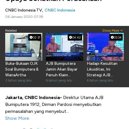
CNBC Indonesia TV,
CNBC Indonesia
06 January 2020 07:38
Related
Show More
02:31
04:42
03:34
Buka-Bukaan OJK
AJB Bumiputera
Hadapi Kesulitan
Soal Bumiputera &
Jamin Akan Bayar
Likuiditas, Ini
WanaArtha
Penuh Klaim
Strategi AJB
3 tahun yang lalu
Asuransi Nasabah
6 tahun yang lalu
Bumiputera 1912
6 tahun yang lalu
Jakarta, CNBC Indonesia-
Direktur Utama AJB
Bumiputera 1912, Dirman Pardosi menyebutkan
permasalahan yang menyebut...
Show More