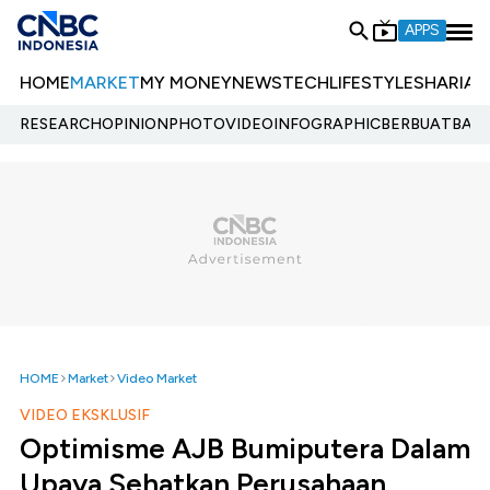
APPS
HOME
MARKET
MY MONEY
NEWS
TECH
LIFESTYLE
SHARIA
E
RESEARCH
OPINION
PHOTO
VIDEO
INFOGRAPHIC
BERBUATBAIK.
HOME
Market
Video Market
VIDEO EKSKLUSIF
Optimisme AJB Bumiputera Dalam
Upaya Sehatkan Perusahaan