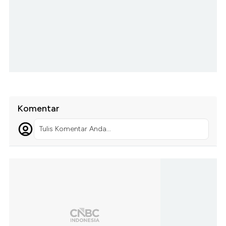
Komentar
Tulis Komentar Anda...