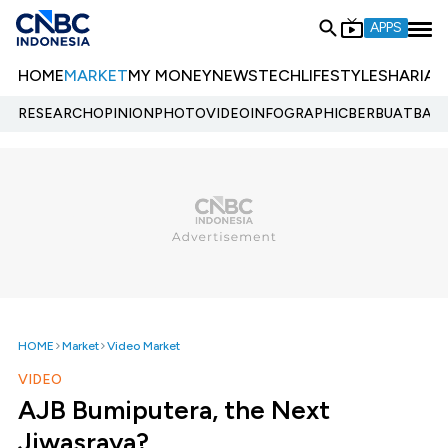
APPS
HOME
MARKET
MY MONEY
NEWS
TECH
LIFESTYLE
SHARIA
E
RESEARCH
OPINION
PHOTO
VIDEO
INFOGRAPHIC
BERBUATBAIK.
HOME
Market
Video Market
VIDEO
AJB Bumiputera, the Next
Jiwasraya?