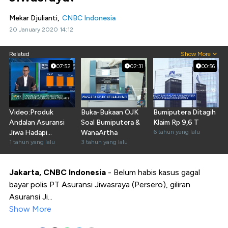
Mekar Djulianti,
CNBC Indonesia
20 January 2020 14:12
Related
Show More
07:52
02:31
00:56
Video:Produk
Buka-Bukaan OJK
Bumiputera Ditagih
Andalan Asuransi
Soal Bumiputera &
Klaim Rp 9,6 T
Jiwa Hadapi
WanaArtha
6 tahun yang lalu
Persaingan Bisnis
1 tahun yang lalu
3 tahun yang lalu
Akhir 2024
Jakarta, CNBC Indonesia
- Belum habis kasus gagal
bayar polis PT Asuransi Jiwasraya (Persero), giliran
Asuransi Ji...
Show More