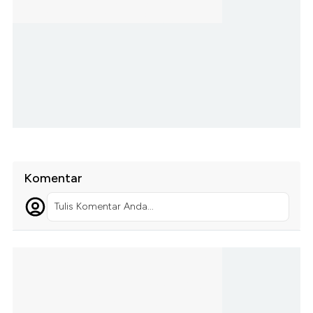
Komentar
Tulis Komentar Anda...