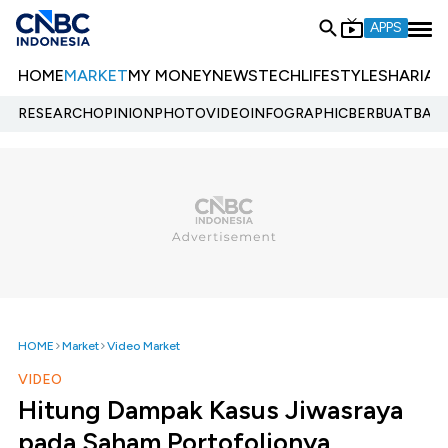
APPS
HOME
MARKET
MY MONEY
NEWS
TECH
LIFESTYLE
SHARIA
E
RESEARCH
OPINION
PHOTO
VIDEO
INFOGRAPHIC
BERBUATBAIK.
HOME
Market
Video Market
VIDEO
Hitung Dampak Kasus Jiwasraya
pada Saham Portofolionya