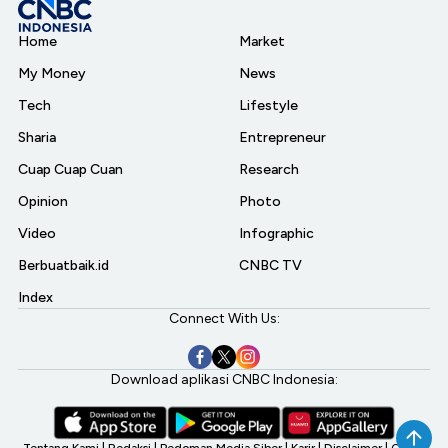
Home
Market
My Money
News
Tech
Lifestyle
Sharia
Entrepreneur
Cuap Cuap Cuan
Research
Opinion
Photo
Video
Infographic
Berbuatbaik.id
CNBC TV
Index
Connect With Us:
Download aplikasi CNBC Indonesia:
Tentang Kami
|
Redaksi
|
Pedoman Media Siber
|
Karir
|
Disclaimer
|
CNBC