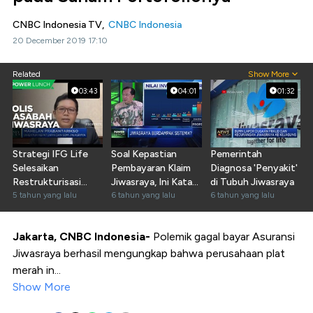
CNBC Indonesia TV,
CNBC Indonesia
20 December 2019 17:10
Related
Show More
03:43
04:01
01:32
Strategi IFG Life
Soal Kepastian
Pemerintah
Selesaikan
Pembayaran Klaim
Diagnosa 'Penyakit'
Restrukturisasi
Jiwasraya, Ini Kata
di Tubuh Jiwasraya
Polis Jiwasraya
5 tahun yang lalu
Pengamat
6 tahun yang lalu
6 tahun yang lalu
Jakarta, CNBC Indonesia-
Polemik gagal bayar Asuransi
Jiwasraya berhasil mengungkap bahwa perusahaan plat
merah in...
Show More