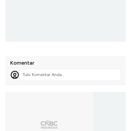
Komentar
Tulis Komentar Anda...