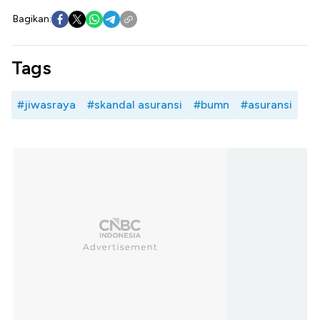
Bagikan:
Tags
#jiwasraya
#skandal asuransi
#bumn
#asuransi