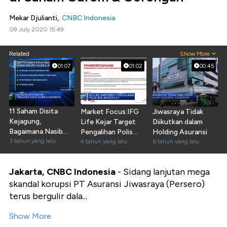
Mekar Djulianti,
CNBC Indonesia
09 July 2020 15:49
Related
Show More
01:07
01:02
00:45
11 Saham Disita
Market Focus:IFG
Jiwasraya Tidak
Kejagung,
Life Kejar Target
Diikutkan dalam
Bagaimana Nasib
Pengalihan Polis
Holding Asuransi
Investor Ritel?
3 tahun yang lalu
Jiwasraya
4 tahun yang lalu
6 tahun yang lalu
Jakarta, CNBC Indonesia
- Sidang lanjutan mega
skandal korupsi PT Asuransi Jiwasraya (Persero)
terus bergulir dala...
Show More