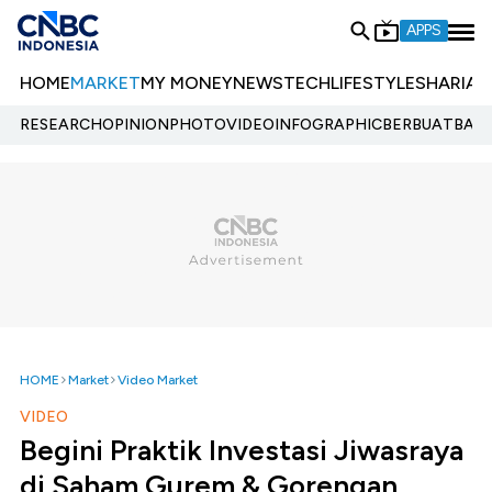
APPS
HOME
MARKET
MY MONEY
NEWS
TECH
LIFESTYLE
SHARIA
E
RESEARCH
OPINION
PHOTO
VIDEO
INFOGRAPHIC
BERBUATBAIK.
HOME
Market
Video Market
VIDEO
Begini Praktik Investasi Jiwasraya
di Saham Gurem & Gorengan