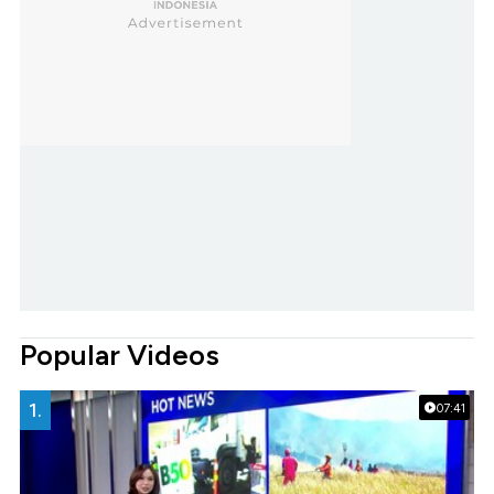
Popular Videos
1.
07:41