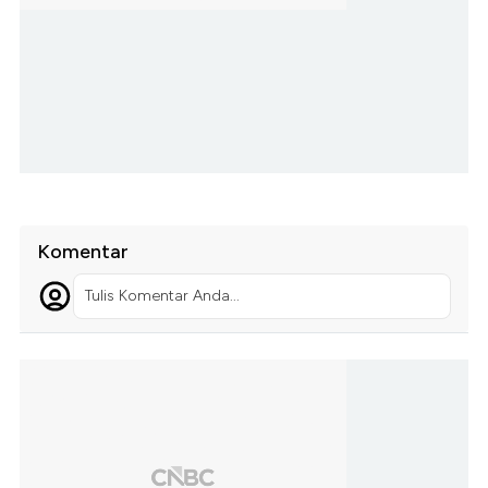
Komentar
Tulis Komentar Anda...