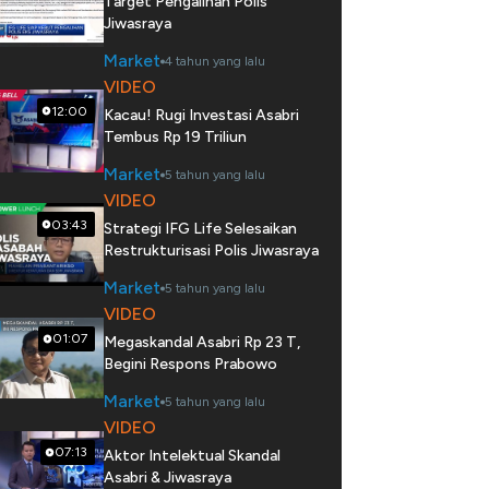
Target Pengalihan Polis
Jiwasraya
Market
4 tahun yang lalu
VIDEO
12:00
Kacau! Rugi Investasi Asabri
Tembus Rp 19 Triliun
Market
5 tahun yang lalu
VIDEO
03:43
Strategi IFG Life Selesaikan
Restrukturisasi Polis Jiwasraya
Market
5 tahun yang lalu
VIDEO
01:07
Megaskandal Asabri Rp 23 T,
Begini Respons Prabowo
Market
5 tahun yang lalu
VIDEO
07:13
Aktor Intelektual Skandal
Asabri & Jiwasraya