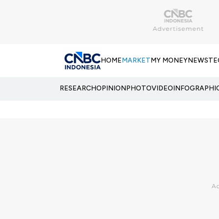
HOME
MARKET
MY MONEY
NEWS
TE
RESEARCH
OPINION
PHOTO
VIDEO
INFOGRAPHI