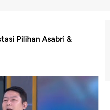
tasi Pilihan Asabri &
jerat Jiwasraya dan ASABRI disebut sebagai dampak
stasi yang dilakukan oleh Asuransi plat merah ini.
toso menyebutkan bahwa dalam mengatur portofolio
botan yang dilakukan oleh fund manajernya, termasuk
dari pilihan saham kedua asuransi ini adalah emiten
kemampuan menghasilkan keuntungan.