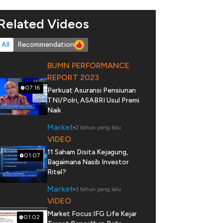
Related Videos
All
Recommendation
BUMN PERFORMANCE
REPORT 2023
07:16
Perkuat Asuransi Pensiunan
TNI/Polri, ASABRI Usul Premi
Naik
Market
2 tahun yang lalu
VIDEO
11 Saham Disita Kejagung,
01:07
Bagaimana Nasib Investor
Ritel?
Market
3 tahun yang lalu
VIDEO
Market Focus:IFG Life Kejar
01:02