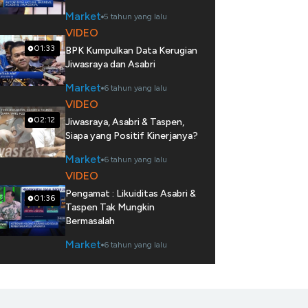
Market
5 tahun yang lalu
VIDEO
01:33
BPK Kumpulkan Data Kerugian
Jiwasraya dan Asabri
Market
6 tahun yang lalu
VIDEO
02:12
Jiwasraya, Asabri & Taspen,
Siapa yang Positif Kinerjanya?
Market
6 tahun yang lalu
VIDEO
Pengamat : Likuiditas Asabri &
01:36
Taspen Tak Mungkin
Bermasalah
Market
6 tahun yang lalu