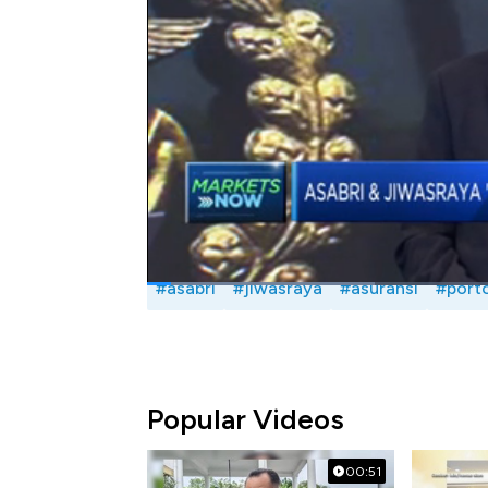
Seperti apa analis melihat portofolio inves
dialog Erwin Surya Brata dengan Presiden D
CNBC Indonesia (Rabu, 15/01/2020)
Bagikan:
#asabri
#jiwasraya
#asuransi
#porto
Popular Videos
00:51