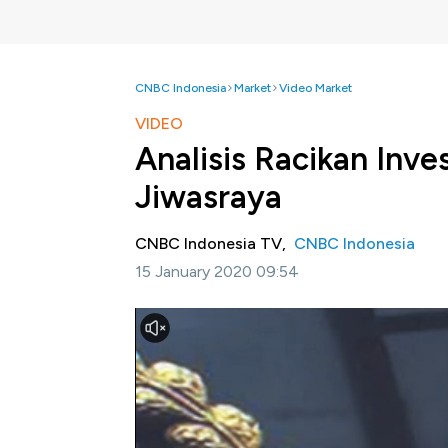
CNBC Indonesia
Market
Video Market
VIDEO
Analisis Racikan Inves
Jiwasraya
CNBC Indonesia TV,
CNBC Indonesia
15 January 2020 09:54
Jakarta, CNBC Indonesia-
Kasus yang men
dari kurang matangya racikan portofolio inve
Presiden Direktur CSA Institute, Aria San
penting untuk menghitung risiko dan pembo
dalam memilih emiten. Dimana lebih dari 75% 
dengan performa yang belum menunjukan 