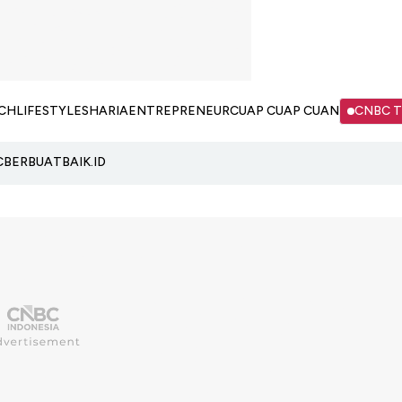
CH
LIFESTYLE
SHARIA
ENTREPRENEUR
CUAP CUAP CUAN
CNBC 
C
BERBUATBAIK.ID