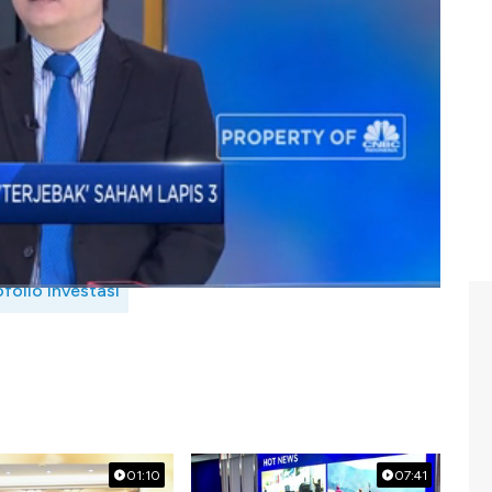
tasi dari Jiwasraya dan ASABRI? Selengkapnya saksikan
irektur CSA Institute, Aria Santoso dalam Squawk Box,
folio investasi
01:10
07:41