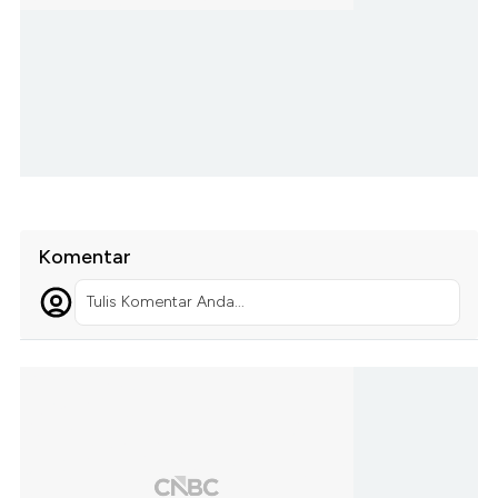
Komentar
Tulis Komentar Anda...