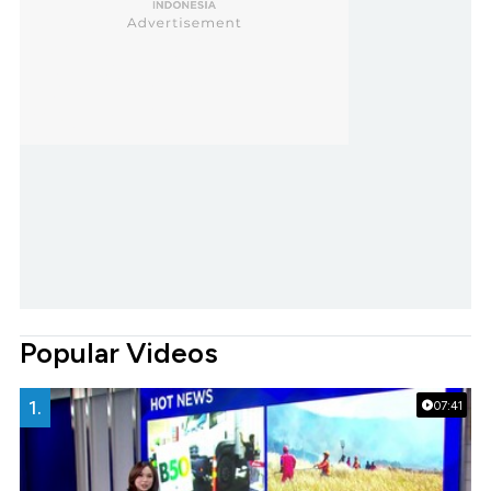
Popular Videos
1.
07:41