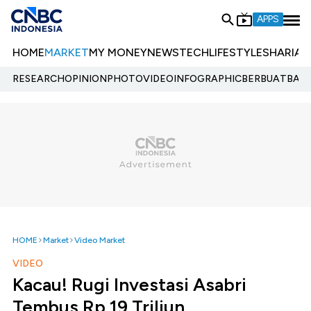
APPS
HOME
MARKET
MY MONEY
NEWS
TECH
LIFESTYLE
SHARIA
E
RESEARCH
OPINION
PHOTO
VIDEO
INFOGRAPHIC
BERBUATBAIK.
HOME
Market
Video Market
VIDEO
Kacau! Rugi Investasi Asabri
Tembus Rp 19 Triliun