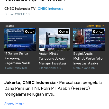
CNBC Indonesia TV,
CNBC Indonesia
12 June 2021 13:10
Related
Show More
01:07
00:46
04:02
11 Saham Disita
Asabri Minta
Begini Analis
Kejagung,
Tanggung Jawab
Melihat Portofolio
Bagaimana Nasib
Manajer Investasi
Investasi Asabri
Investor Ritel?
3 tahun yang lalu
6 tahun yang lalu
6 tahun yang lalu
Jakarta, CNBC Indonesia -
Perusahaan pengelola
Dana Pensiun TNI, Polri PT Asabri (Persero)
mengalami kerugian inve...
Show More