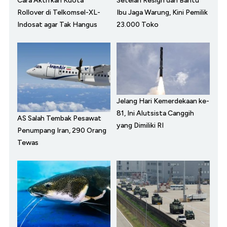
Cara Aktifkan Kuota
Setelah Resign dan Bantu
Rollover di Telkomsel-XL-
Ibu Jaga Warung, Kini Pemilik
Indosat agar Tak Hangus
23.000 Toko
Jelang Hari Kemerdekaan ke-
81, Ini Alutsista Canggih
AS Salah Tembak Pesawat
yang Dimiliki RI
Penumpang Iran, 290 Orang
Tewas