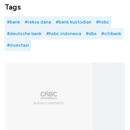
Tags
#bank
#reksa dana
#bank kustodian
#hsbc
#deutsche bank
#hsbc indonesia
#dbs
#citibank
#investasi