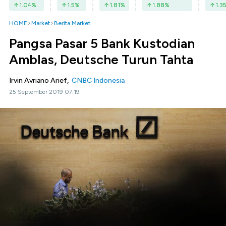
1.04
%
1.5
%
1.81
%
1.88
%
1.3
HOME
Market
Berita Market
Pangsa Pasar 5 Bank Kustodian
Amblas, Deutsche Turun Tahta
Irvin Avriano Arief,
CNBC Indonesia
25 September 2019 07:19