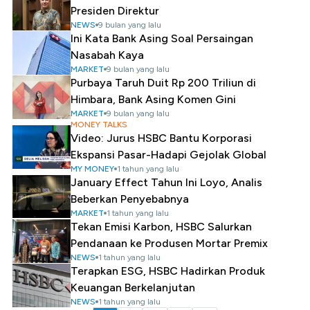
Presiden Direktur
NEWS
9 bulan yang lalu
Ini Kata Bank Asing Soal Persaingan
Nasabah Kaya
MARKET
9 bulan yang lalu
Purbaya Taruh Duit Rp 200 Triliun di
Himbara, Bank Asing Komen Gini
MARKET
9 bulan yang lalu
MONEY TALKS
Video: Jurus HSBC Bantu Korporasi
Ekspansi Pasar-Hadapi Gejolak Global
MY MONEY
1 tahun yang lalu
January Effect Tahun Ini Loyo, Analis
Beberkan Penyebabnya
MARKET
1 tahun yang lalu
Tekan Emisi Karbon, HSBC Salurkan
Pendanaan ke Produsen Mortar Premix
NEWS
1 tahun yang lalu
Terapkan ESG, HSBC Hadirkan Produk
Keuangan Berkelanjutan
NEWS
1 tahun yang lalu