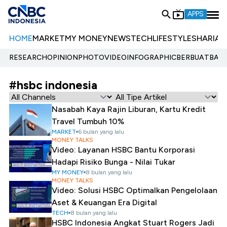
APPS
HOME
MARKET
MY MONEY
NEWS
TECH
LIFESTYLE
SHARIA
E
RESEARCH
OPINION
PHOTO
VIDEO
INFOGRAPHIC
BERBUATBAIK.
#hsbc indonesia
Nasabah Kaya Rajin Liburan, Kartu Kredit
Travel Tumbuh 10%
MARKET
6 bulan yang lalu
MONEY TALKS
Video: Layanan HSBC Bantu Korporasi
Hadapi Risiko Bunga - Nilai Tukar
MY MONEY
8 bulan yang lalu
MONEY TALKS
Video: Solusi HSBC Optimalkan Pengelolaan
Aset & Keuangan Era Digital
TECH
8 bulan yang lalu
HSBC Indonesia Angkat Stuart Rogers Jadi