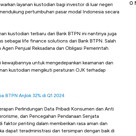
Impor 100 Negara
Al
arkan layanan kustodian bagi investor di luar negeri
a mendukung pertumbuhan pasar modal Indonesia secara
an kustodian terbaru dari Bank BTPN ini nantinya juga
s sebagai life finance solutions dari Bank BTPN. Salah
 Agen Penjual Reksadana dan Obligasi Pemerintah.
hi kewajibannya untuk mengedepankan keamanan dan
yanan kustodian mengikuti peraturan OJK terhadap
aba BTPN Anjlok 32% di Q1 2024
erapan Perlindungan Data Pribadi Konsumen dan Anti
rorisme, dan Pencegahan Pendanaan Senjata
i faktor penting dalam memberikan rasa aman dan
 dapat teradministrasi dan tersimpan dengan baik di