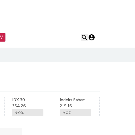
TV
IDX 30
Indeks Saham Syariah Indonesia
354.26
219.16
0
%
0
%