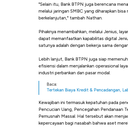
"Selain itu, Bank BTPN juga berencana menaw
melalui jaringan SMBC yang diharapkan bis
berkelanjutan," tambah Nathan.
Pihaknya menambahkan, melalui Jenius, layan
dapat memanfaatkan kapabilitas digital Jeniu
satunya adalah dengan bekerja sama dengan
Lebih lanjut, Bank BTPN juga siap memenu
efisiensi dalam menjalankan operasional la
industri perbankan dan pasar modal.
Baca:
Tertekan Biaya Kredit & Pencadangan, L
Kewajiban ini termasuk kepatuhan pada pen
Pencucian Uang, Pencegahan Pendanaan Te
Pemusnah Massal. Hal tersebut akan menjad
kepercayaan bagi nasabah bahwa aset mereka