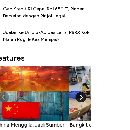
Gap Kredit RI Capai Rp1.650 T, Pindar
Bersaing dengan Pinjol Ilegal
Jualan ke Uniqlo-Adidas Laris, PBRX Kok
Malah Rugi & Kas Menipis?
eatures
ngkit dari Kubur! Bisnis Furniture &
Industri Susu J