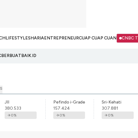
CH
LIFESTYLE
SHARIA
ENTREPRENEUR
CUAP CUAP CUAN
CNBC 
C
BERBUATBAIK.ID
S
JII
Pefindo i-Grade
Sri-Kehati
380.533
157.424
307.881
0
%
0
%
0
%