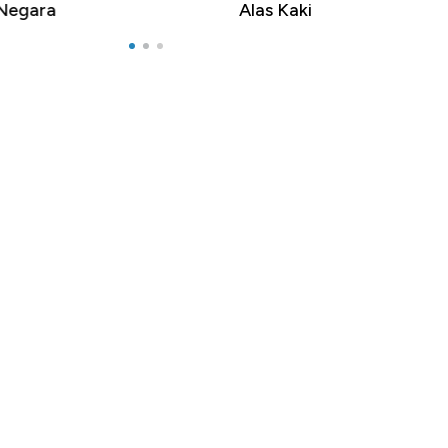
as Kaki Tumbuh Double Digit
RI