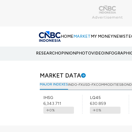
HOME
MARKET
MY MONEY
NEWS
TE
RESEARCH
OPINION
PHOTO
VIDEO
INFOGRAPHI
MARKET DATA
MAJOR INDEXES
INDO-FX
USD-FX
COMMODITIES
BOND
IHSG
LQ45
6,343.711
630.859
0
%
0
%