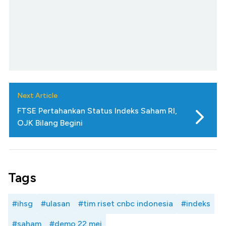
Next Article
FTSE Pertahankan Status Indeks Saham RI,
OJK Bilang Begini
Tags
#ihsg
#ulasan
#tim riset cnbc indonesia
#indeks
#saham
#demo 22 mei