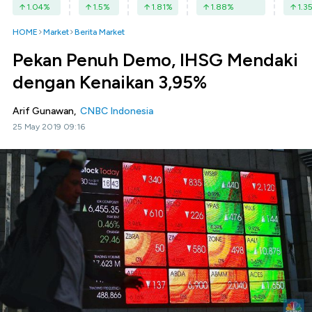
1.04
%
1.5
%
1.81
%
1.88
%
1.3
HOME
Market
Berita Market
Pekan Penuh Demo, IHSG Mendaki
dengan Kenaikan 3,95%
Arif Gunawan,
CNBC Indonesia
25 May 2019 09:16