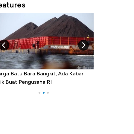
eatures
rga Emas Jatuh Usai Terbang 3 Hari,
a yang Sebenarnya Terjadi?