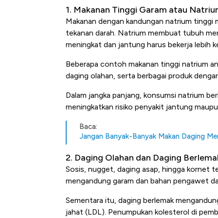
1. Makanan Tinggi Garam atau Natri
Makanan dengan kandungan natrium tinggi 
tekanan darah. Natrium membuat tubuh mena
meningkat dan jantung harus bekerja lebih k
Beberapa contoh makanan tinggi natrium anta
daging olahan, serta berbagai produk deng
Dalam jangka panjang, konsumsi natrium be
meningkatkan risiko penyakit jantung maupu
Ini Kekuatan Uang Embraer K
Baca:
Langit Dunia, Pembunuh Boei
Jangan Banyak-Banyak Makan Daging Mera
2. Daging Olahan dan Daging Berlema
Sosis, nugget, daging asap, hingga kornet
mengandung garam dan bahan pengawet dala
Sementara itu, daging berlemak mengandung
jahat (LDL). Penumpukan kolesterol di pem