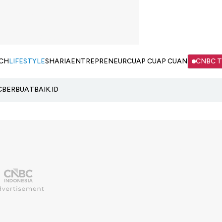
CH
LIFESTYLE
SHARIA
ENTREPRENEUR
CUAP CUAP CUAN
CNBC 
C
BERBUATBAIK.ID