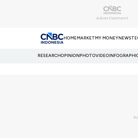
HOME
MARKET
MY MONEY
NEWS
TE
RESEARCH
OPINION
PHOTO
VIDEO
INFOGRAPHI