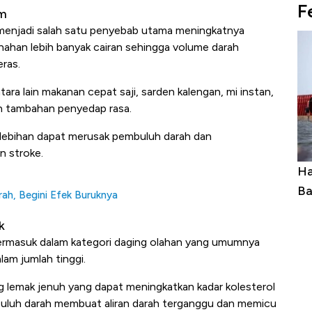
F
um
menjadi salah satu penyebab utama meningkatnya
han lebih banyak cairan sehingga volume darah
eras.
ra lain makanan cepat saji, sarden kalengan, mi instan,
an tambahan penyedap rasa.
rlebihan dapat merusak pembuluh darah dan
n stroke.
uasai
Harga Batu Bara Bangkit, Ada Kabar
Ha
ng-Airbus?
Baik Buat Pengusaha RI
Ap
h, Begini Efek Buruknya
k
 termasuk dalam kategori daging olahan yang umumnya
m jumlah tinggi.
 lemak jenuh yang dapat meningkatkan kadar kolesterol
buluh darah membuat aliran darah terganggu dan memicu