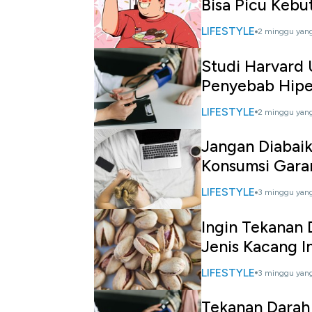
Bisa Picu Kebu
LIFESTYLE
2 minggu yang
Studi Harvard 
Penyebab Hipe
LIFESTYLE
2 minggu yang
Jangan Diabaik
Konsumsi Gar
LIFESTYLE
3 minggu yang
Ingin Tekanan 
Jenis Kacang In
LIFESTYLE
3 minggu yang
Tekanan Darah