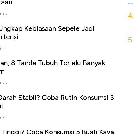
taan
4.
 lalu
Ungkap Kebiasaan Sepele Jadi
rtensi
5.
 lalu
an, 8 Tanda Tubuh Terlalu Banyak
am
 lalu
Darah Stabil? Coba Rutin Konsumsi 3
i
 lalu
 Tinggi? Coba Konsumsi 5 Buah Kaya