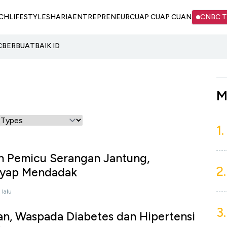
CH
LIFESTYLE
SHARIA
ENTREPRENEUR
CUAP CUAP CUAN
CNBC 
C
BERBUATBAIK.ID
M
1.
n Pemicu Serangan Jantung,
2.
yap Mendadak
 lalu
3.
an, Waspada Diabetes dan Hipertensi