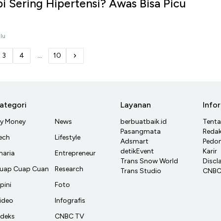
i Sering Hipertensi? Awas Bisa Picu
alu
3
4
...
10
ategori
Layanan
Info
y Money
News
berbuatbaik.id
Tent
Pasangmata
Redak
ech
Lifestyle
Adsmart
Pedom
detikEvent
Karir
haria
Entrepreneur
Trans Snow World
Discl
uap Cuap Cuan
Research
Trans Studio
CNBC 
pini
Foto
ideo
Infografis
ndeks
CNBC TV