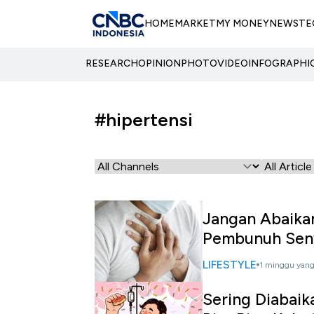
HOME
MARKET
MY MONEY
NEWS
TE
RESEARCH
OPINION
PHOTO
VIDEO
INFOGRAPHI
#hipertensi
Jangan Abaika
Pembunuh Sen
LIFESTYLE
1 minggu yang
Sering Diabaik