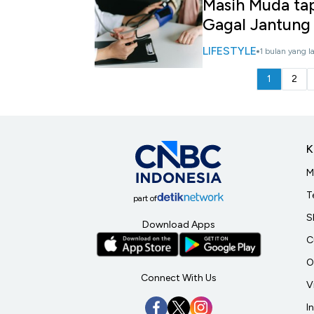
Masih Muda tap
Gagal Jantung
LIFESTYLE
1 bulan yang l
1
2
K
M
T
part of
S
Download Apps
C
O
Connect With Us
V
I