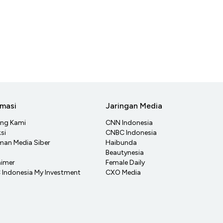
rmasi
Jaringan Media
ang Kami
CNN Indonesia
si
CNBC Indonesia
an Media Siber
Haibunda
Beautynesia
aimer
Female Daily
Indonesia My Investment
CXO Media