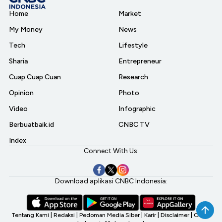
Home
Market
My Money
News
Tech
Lifestyle
Sharia
Entrepreneur
Cuap Cuap Cuan
Research
Opinion
Photo
Video
Infographic
Berbuatbaik.id
CNBC TV
Index
Connect With Us:
Download aplikasi CNBC Indonesia:
Tentang Kami
|
Redaksi
|
Pedoman Media Siber
|
Karir
|
Disclaimer
|
CNBC