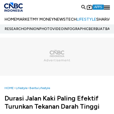
APPS
HOME
MARKET
MY MONEY
NEWS
TECH
LIFESTYLE
SHARIA
E
RESEARCH
OPINION
PHOTO
VIDEO
INFOGRAPHIC
BERBUATBAIK.
HOME
Lifestyle
Berita Lifestyle
Durasi Jalan Kaki Paling Efektif
Turunkan Tekanan Darah Tinggi