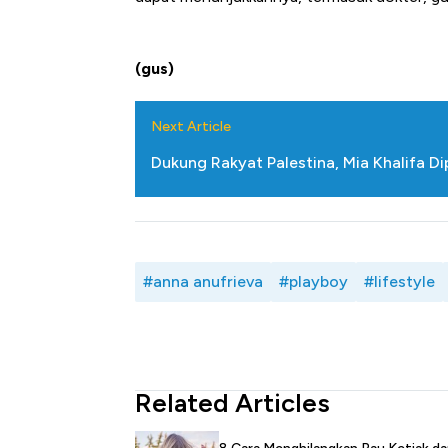
(gus)
Next Article
Dukung Rakyat Palestina, Mia Khalifa Di
#anna anufrieva
#playboy
#lifestyle
Related Articles