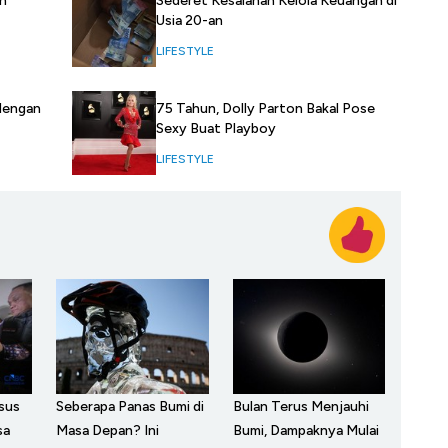
Sederet Kesalahan Kelola Keuangan di
an
Usia 20-an
LIFESTYLE
dengan
75 Tahun, Dolly Parton Bakal Pose
Sexy Buat Playboy
LIFESTYLE
sus
Seberapa Panas Bumi di
Bulan Terus Menjauhi
sa
Masa Depan? Ini
Bumi, Dampaknya Mulai