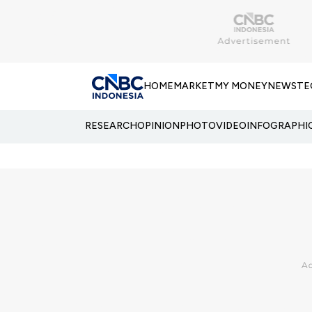
HOME
MARKET
MY MONEY
NEWS
TE
RESEARCH
OPINION
PHOTO
VIDEO
INFOGRAPHI