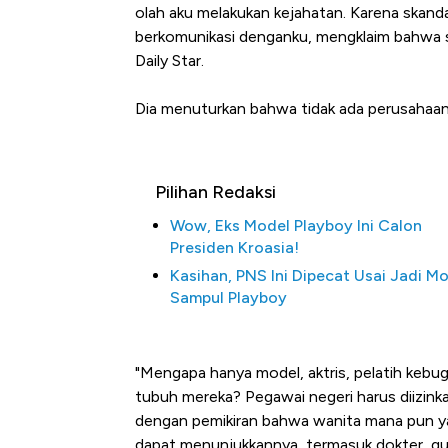
olah aku melakukan kejahatan. Karena skanda
berkomunikasi denganku, mengklaim bahwa sa
Daily Star.
Dia menuturkan bahwa tidak ada perusahaa
Pilihan Redaksi
Wow, Eks Model Playboy Ini Calon
Kongo Tutup Keran Ekspor, 
Presiden Kroasia!
Tembaga Terbang ke Zona B
Kasihan, PNS Ini Dipecat Usai Jadi M
Sampul Playboy
"Mengapa hanya model, aktris, pelatih kebu
tubuh mereka? Pegawai negeri harus diizinka
dengan pemikiran bahwa wanita mana pun ya
dapat menunjukkannya, termasuk dokter, guru