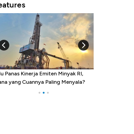
eatures
 Provinsi dengan Tingkat
ngangguran Tertinggi, Ada Jakarta