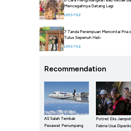
8 Cara Menghilangkan Bau Ketiak d
Mencegahnya Datang Lagi
LIFESTYLE
7 Tanda Perempuan Mencintai Pria 
Tulus Sepenuh Hati
LIFESTYLE
Recommendation
AS Salah Tembak
Potret Eks Jampid
Pesawat Penumpang
Febrie Usai Diperik