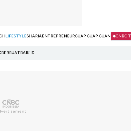
CH
LIFESTYLE
SHARIA
ENTREPRENEUR
CUAP CUAP CUAN
CNBC 
C
BERBUATBAIK.ID