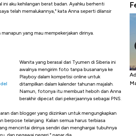
F
l ini aku kehilangan berat badan. Ayahku berhenti
ya telah memalukannya," kata Anna seperti dilansir
n manapun yang mau mempekerjakan dirinya.
Wanita yang berasal dari Tyumen di Siberia ini
awalnya mengirim foto tanpa busananya ke
Harga
Adu Panas Kinerja Emiten Minyak RI,
10
Playboy dalam kompetisi online untuk
erbahaya
Mana yang Cuannya Paling Menyala?
Pe
odel
ditampilkan dalam kalender tahunan majalah.
Namun, fotonya itu membuat heboh dan Anna
berakhir dipecat dari pekerjaannya sebagai PNS.
garan dan blogger yang diizinkan untuk mengungkapkan
n berpose telanjang. Kalian semua harus terbiasa
ng mencintai dirinya sendiri dan menghargai tubuhnya
, dan pegawai negeri," papar dia.