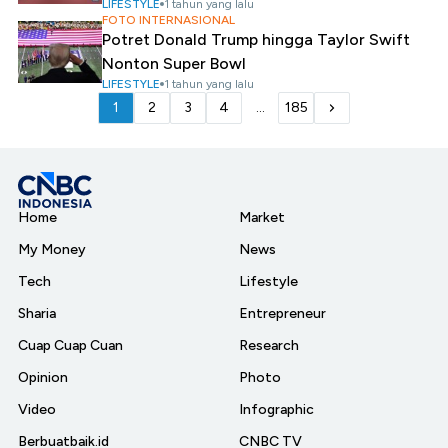
LIFESTYLE
1 tahun yang lalu
FOTO INTERNASIONAL
Potret Donald Trump hingga Taylor Swift
Nonton Super Bowl
LIFESTYLE
1 tahun yang lalu
1
2
3
4
...
185
Home
Market
My Money
News
Tech
Lifestyle
Sharia
Entrepreneur
Cuap Cuap Cuan
Research
Opinion
Photo
Video
Infographic
Berbuatbaik.id
CNBC TV