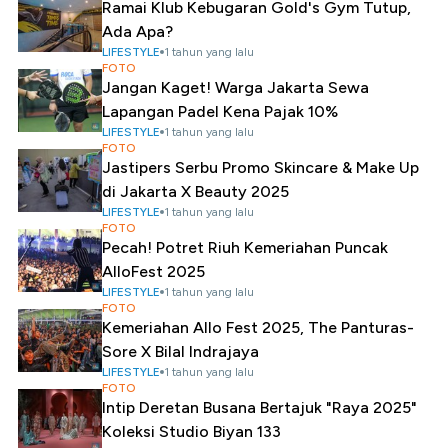
Ramai Klub Kebugaran Gold's Gym Tutup,
Ada Apa?
LIFESTYLE
1 tahun yang lalu
FOTO
Jangan Kaget! Warga Jakarta Sewa
Lapangan Padel Kena Pajak 10%
LIFESTYLE
1 tahun yang lalu
FOTO
Jastipers Serbu Promo Skincare & Make Up
di Jakarta X Beauty 2025
LIFESTYLE
1 tahun yang lalu
FOTO
Pecah! Potret Riuh Kemeriahan Puncak
AlloFest 2025
LIFESTYLE
1 tahun yang lalu
FOTO
Kemeriahan Allo Fest 2025, The Panturas-
Sore X Bilal Indrajaya
LIFESTYLE
1 tahun yang lalu
FOTO
Intip Deretan Busana Bertajuk "Raya 2025"
Koleksi Studio Biyan 133