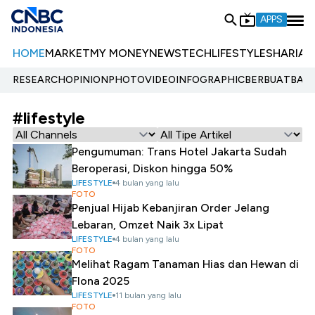
APPS
HOME
MARKET
MY MONEY
NEWS
TECH
LIFESTYLE
SHARIA
E
RESEARCH
OPINION
PHOTO
VIDEO
INFOGRAPHIC
BERBUATBAIK.
#lifestyle
Pengumuman: Trans Hotel Jakarta Sudah
Beroperasi, Diskon hingga 50%
LIFESTYLE
4 bulan yang lalu
FOTO
Penjual Hijab Kebanjiran Order Jelang
Lebaran, Omzet Naik 3x Lipat
LIFESTYLE
4 bulan yang lalu
FOTO
Melihat Ragam Tanaman Hias dan Hewan di
Flona 2025
LIFESTYLE
11 bulan yang lalu
FOTO