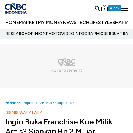
APPS
HOME
MARKET
MY MONEY
NEWS
TECH
LIFESTYLE
SHARIA
E
RESEARCH
OPINION
PHOTO
VIDEO
INFOGRAPHIC
BERBUATBAIK.
HOME
Entrepreneur
Berita Enterpreneur
BISNIS WARALABA
Ingin Buka Franchise Kue Milik
Artis? Siapkan Rp 2 Miliar!