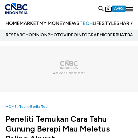
APPS
HOME
MARKET
MY MONEY
NEWS
TECH
LIFESTYLE
SHARIA
E
RESEARCH
OPINION
PHOTO
VIDEO
INFOGRAPHIC
BERBUATBAIK.
HOME
Tech
Berita Tech
Peneliti Temukan Cara Tahu
Gunung Berapi Mau Meletus