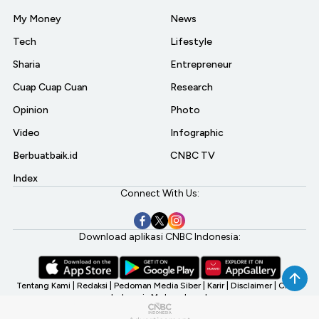
My Money
News
Tech
Lifestyle
Sharia
Entrepreneur
Cuap Cuap Cuan
Research
Opinion
Photo
Video
Infographic
Berbuatbaik.id
CNBC TV
Index
Connect With Us:
Download aplikasi CNBC Indonesia:
Tentang Kami
|
Redaksi
|
Pedoman Media Siber
|
Karir
|
Disclaimer
|
CNBC
Indonesia My Investment
©2026 CNBC Indonesia, A Transmedia Company