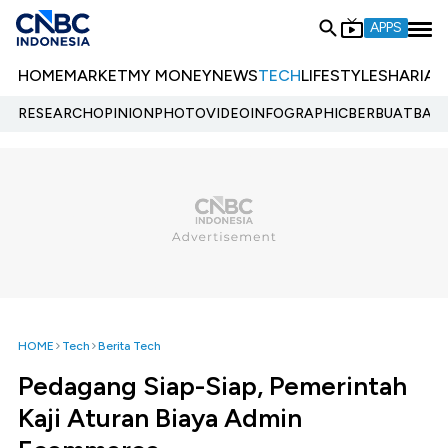
APPS
HOME
MARKET
MY MONEY
NEWS
TECH
LIFESTYLE
SHARIA
E
RESEARCH
OPINION
PHOTO
VIDEO
INFOGRAPHIC
BERBUATBAIK.
HOME
Tech
Berita Tech
Pedagang Siap-Siap, Pemerintah
Kaji Aturan Biaya Admin