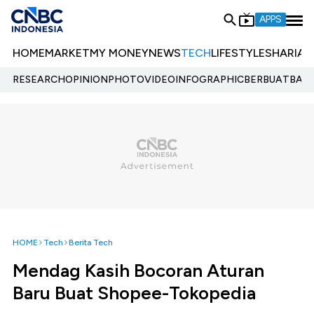
APPS
HOME
MARKET
MY MONEY
NEWS
TECH
LIFESTYLE
SHARIA
E
RESEARCH
OPINION
PHOTO
VIDEO
INFOGRAPHIC
BERBUATBAIK.
HOME
Tech
Berita Tech
Mendag Kasih Bocoran Aturan
Baru Buat Shopee-Tokopedia