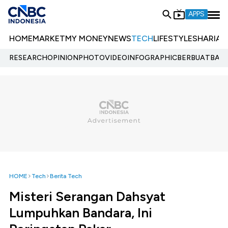
APPS
HOME
MARKET
MY MONEY
NEWS
TECH
LIFESTYLE
SHARIA
E
RESEARCH
OPINION
PHOTO
VIDEO
INFOGRAPHIC
BERBUATBAIK.
HOME
Tech
Berita Tech
Misteri Serangan Dahsyat
Lumpuhkan Bandara, Ini