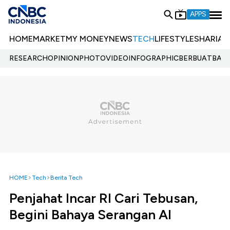
APPS
HOME
MARKET
MY MONEY
NEWS
TECH
LIFESTYLE
SHARIA
E
RESEARCH
OPINION
PHOTO
VIDEO
INFOGRAPHIC
BERBUATBAIK.
HOME
Tech
Berita Tech
Penjahat Incar RI Cari Tebusan,
Begini Bahaya Serangan AI