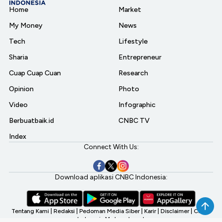
Home
Market
My Money
News
Tech
Lifestyle
Sharia
Entrepreneur
Cuap Cuap Cuan
Research
Opinion
Photo
Video
Infographic
Berbuatbaik.id
CNBC TV
Index
Connect With Us:
Download aplikasi CNBC Indonesia:
Tentang Kami
|
Redaksi
|
Pedoman Media Siber
|
Karir
|
Disclaimer
|
CNBC
Indonesia My Investment