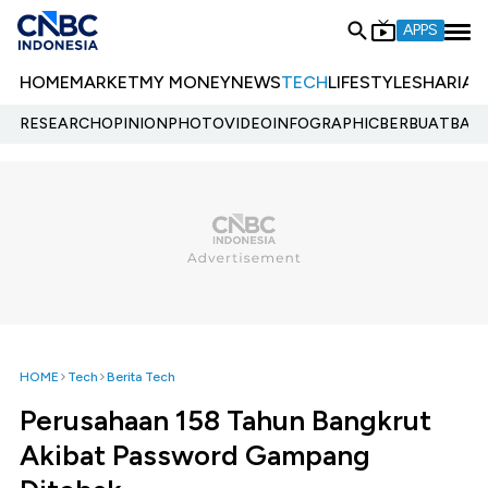
APPS
HOME
MARKET
MY MONEY
NEWS
TECH
LIFESTYLE
SHARIA
E
RESEARCH
OPINION
PHOTO
VIDEO
INFOGRAPHIC
BERBUATBAIK.
HOME
Tech
Berita Tech
Perusahaan 158 Tahun Bangkrut
Akibat Password Gampang