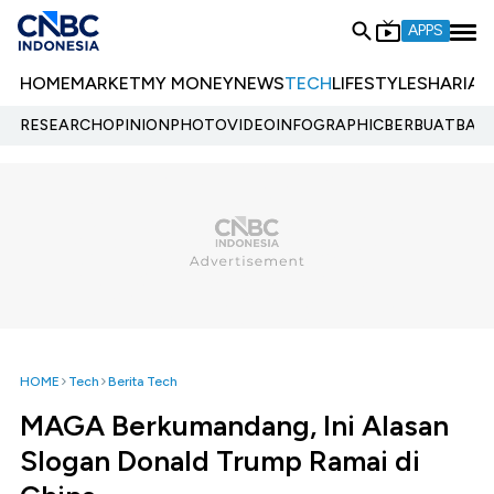
APPS
HOME
MARKET
MY MONEY
NEWS
TECH
LIFESTYLE
SHARIA
E
RESEARCH
OPINION
PHOTO
VIDEO
INFOGRAPHIC
BERBUATBAIK.
HOME
Tech
Berita Tech
MAGA Berkumandang, Ini Alasan
Slogan Donald Trump Ramai di