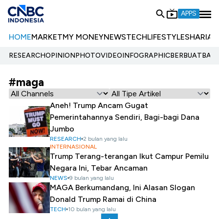
APPS
HOME
MARKET
MY MONEY
NEWS
TECH
LIFESTYLE
SHARIA
E
RESEARCH
OPINION
PHOTO
VIDEO
INFOGRAPHIC
BERBUATBAIK.
#maga
Aneh! Trump Ancam Gugat
Pemerintahannya Sendiri, Bagi-bagi Dana
Jumbo
RESEARCH
2 bulan yang lalu
INTERNASIONAL
Trump Terang-terangan Ikut Campur Pemilu
Negara Ini, Tebar Ancaman
NEWS
9 bulan yang lalu
MAGA Berkumandang, Ini Alasan Slogan
Donald Trump Ramai di China
TECH
10 bulan yang lalu