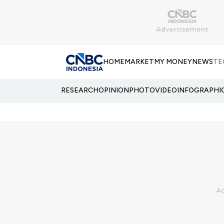
HOME
MARKET
MY MONEY
NEWS
TE
RESEARCH
OPINION
PHOTO
VIDEO
INFOGRAPHI