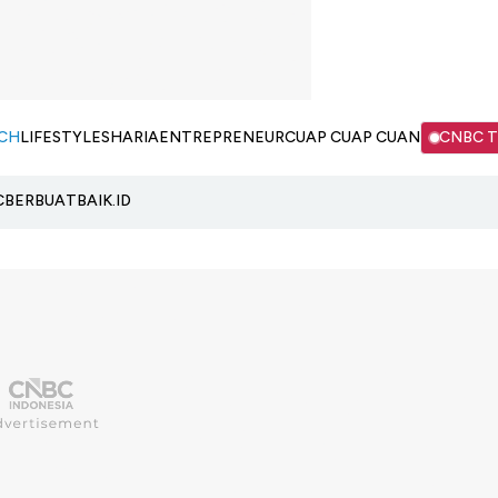
CH
LIFESTYLE
SHARIA
ENTREPRENEUR
CUAP CUAP CUAN
CNBC 
C
BERBUATBAIK.ID