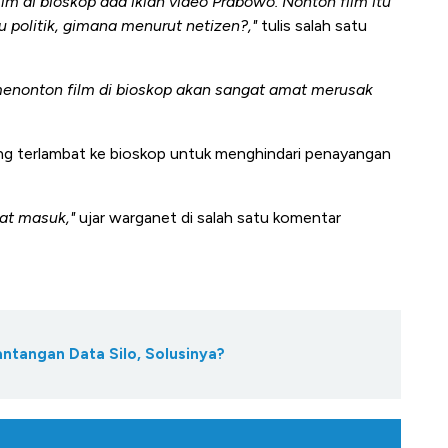
lm di bioskop ada iklan video Prabowo. Nonton film itu
u politik, gimana menurut netizen?,"
tulis salah satu
enonton film di bioskop akan sangat amat merusak
ang terlambat ke bioskop untuk menghindari penayangan
at masuk,"
ujar warganet di salah satu komentar
antangan Data Silo, Solusinya?