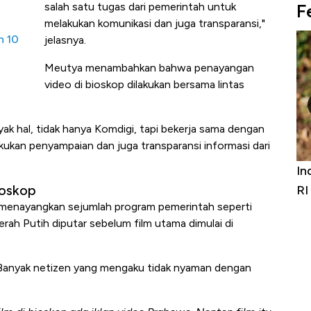
F
salah satu tugas dari pemerintah untuk
melakukan komunikasi dan juga transparansi,"
h 10
jelasnya.
Meutya menambahkan bahwa penayangan
video di bioskop dilakukan bersama lintas
yak hal, tidak hanya Komdigi, tapi bekerja sama dengan
ukan penyampaian dan juga transparansi informasi dari
Bangkit dari Kubur! Bisnis Furniture &
In
ioskop
Alas Kaki Tumbuh Double Digit
RI
menayangkan sejumlah program pemerintah seperti
rah Putih diputar sebelum film utama dimulai di
l. Banyak netizen yang mengaku tidak nyaman dengan