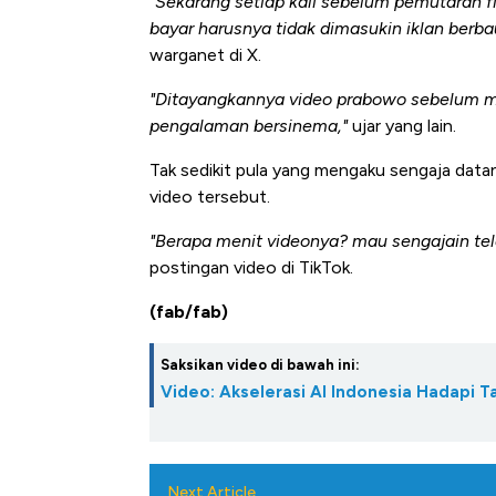
"Sekarang setiap kali sebelum pemutaran fi
bayar harusnya tidak dimasukin iklan berba
warganet di X.
"Ditayangkannya video prabowo sebelum m
pengalaman bersinema,"
ujar yang lain.
Tak sedikit pula yang mengaku sengaja dat
video tersebut.
"Berapa menit videonya? mau sengajain tel
postingan video di TikTok.
(fab/fab)
Saksikan video di bawah ini:
Video: Akselerasi AI Indonesia Hadapi T
Next Article