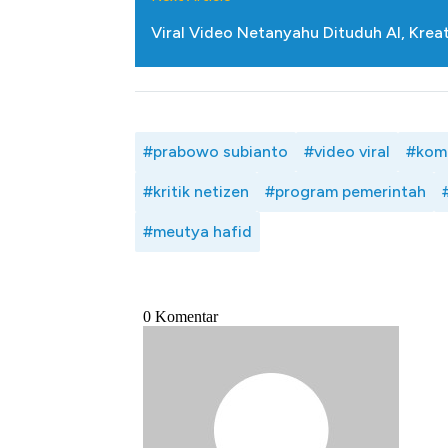
Viral Video Netanyahu Dituduh AI, Krea
#prabowo subianto
#video viral
#komu
#kritik netizen
#program pemerintah
#meutya hafid