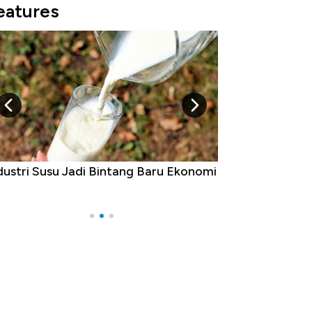
eatures
dustri Susu Jadi Bintang Baru Ekonomi
5 Raja Ekonomi 
Ada Jawa!