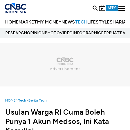
APPS
HOME
MARKET
MY MONEY
NEWS
TECH
LIFESTYLE
SHARIA
E
RESEARCH
OPINION
PHOTO
VIDEO
INFOGRAPHIC
BERBUATBAIK.
HOME
Tech
Berita Tech
Usulan Warga RI Cuma Boleh
Punya 1 Akun Medsos, Ini Kata